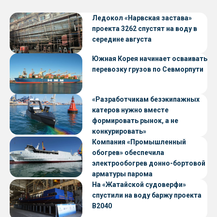
Ледокол «Нарвская застава»
проекта 3262 спустят на воду в
середине августа
Южная Корея начинает осваивать
перевозку грузов по Севморпути
«Разработчикам безэкипажных
катеров нужно вместе
формировать рынок, а не
конкурировать»
Компания «Промышленный
обогрев» обеспечила
электрообогрев донно-бортовой
арматуры парома
«Петропавловск» проекта CNF22
На «Жатайской судоверфи»
спустили на воду баржу проекта
В2040