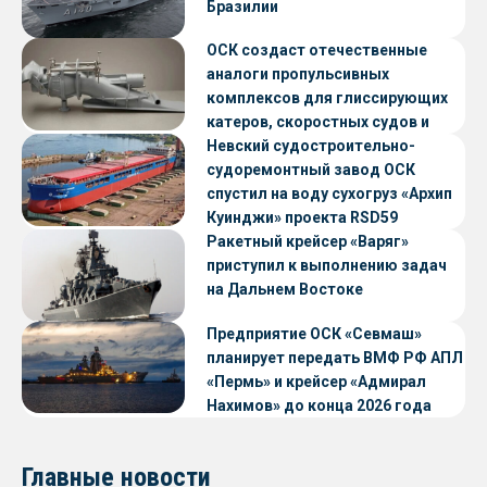
Бразилии
ОСК создаст отечественные
аналоги пропульсивных
комплексов для глиссирующих
катеров, скоростных судов и
судов с малой осадкой
Невский судостроительно-
судоремонтный завод ОСК
спустил на воду сухогруз «Архип
Куинджи» проекта RSD59
Ракетный крейсер «Варяг»
приступил к выполнению задач
на Дальнем Востоке
Предприятие ОСК «Севмаш»
планирует передать ВМФ РФ АПЛ
«Пермь» и крейсер «Адмирал
Нахимов» до конца 2026 года
Главные новости