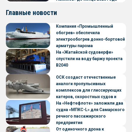
Главные новости
Компания «Промышленный
обогрев» обеспечила
электрообогрев донно-бортовой
арматуры парома
«Петропавловск» проекта CNF22
На «Жатайской судоверфи»
спустили на воду баржу проекта
В2040
ОСК создаст отечественные
аналоги пропульсивных
комплексов для глиссирующих
катеров, скоростных судов и
судов с малой осадкой
На «Нефтефлоте» заложили два
судна «МПКС-L» для Самарского
речного пассажирского
предприятия
От одиночного дрона к