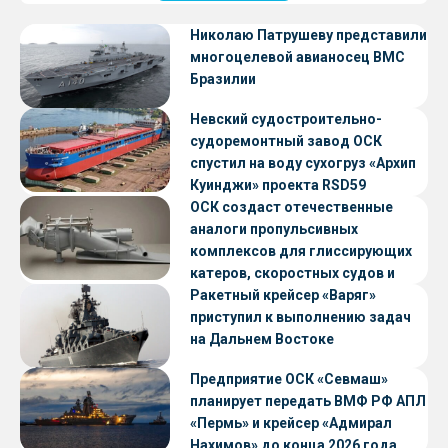
Николаю Патрушеву представили
многоцелевой авианосец ВМС
Бразилии
Невский судостроительно-
судоремонтный завод ОСК
спустил на воду сухогруз «Архип
Куинджи» проекта RSD59
ОСК создаст отечественные
аналоги пропульсивных
комплексов для глиссирующих
катеров, скоростных судов и
судов с малой осадкой
Ракетный крейсер «Варяг»
приступил к выполнению задач
на Дальнем Востоке
Предприятие ОСК «Севмаш»
планирует передать ВМФ РФ АПЛ
«Пермь» и крейсер «Адмирал
Нахимов» до конца 2026 года