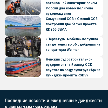
автономной акватории: зачем
России два новых полигона
судовождения
Самусьский ССЗ и Омский ССЗ
построили две баржи проекта
RDB66.68МА
«Перпетуум-мобиле» получила
свидетельство об одобрении на
генераторы Weiman
Невский судостроительно-
судоремонтный завод ОСК
спустил на воду сухогруз «Архип
Куинджи» проекта RSD59
Последние новости и ежедневные дайджесты
в нашем телеграм-канале