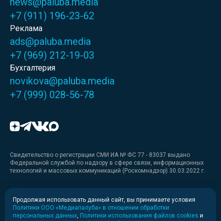
news@paluba.media
+7 (911) 196-23-62
Реклама
ads@paluba.media
+7 (969) 212-19-03
Бухгалтерия
novikova@paluba.media
+7 (999) 028-56-78
Свидетельство о регистрации СМИ ИА № ФС 77 - 83037 выдано
Федеральной службой по надзору в сфере связи, информационных
технологий и массовых коммуникаций (Роскомнадзор) 30.03.2022 г.
Медиакит
Продолжая использовать данный сайт, вы принимаете условия
Политики ООО «Медиапалуба» в отношении обработки
Медиакит для печати
персональных данных
,
Политики использования файлов cookies
и