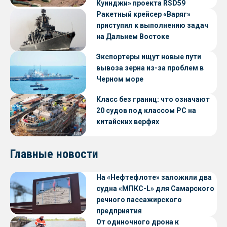
Куинджи» проекта RSD59
Ракетный крейсер «Варяг»
приступил к выполнению задач
на Дальнем Востоке
Экспортеры ищут новые пути
вывоза зерна из-за проблем в
Черном море
Класс без границ: что означают
20 судов под классом РС на
китайских верфях
Главные новости
На «Нефтефлоте» заложили два
судна «МПКС-L» для Самарского
речного пассажирского
предприятия
От одиночного дрона к