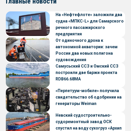
Главные новости
На «Нефтефлоте» заложили два
судна «МПКС-L» для Самарского
речного пассажирского
предприятия
От одиночного дрона к
автономной акватории: зачем
России два новых полигона
судовождения
Самусьский ССЗ и Омский ССЗ
построили две баржи проекта
RDB66.68МА
«Перпетуум-мобиле» получила
свидетельство об одобрении на
генераторы Weiman
Невский судостроительно-
судоремонтный завод ОСК
спустил на воду сухогруз «Архип