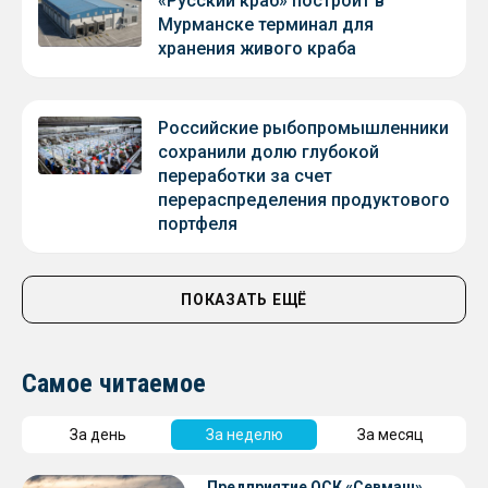
«Русский краб» построит в
Мурманске терминал для
хранения живого краба
Российские рыбопромышленники
сохранили долю глубокой
переработки за счет
перераспределения продуктового
портфеля
ПОКАЗАТЬ ЕЩЁ
Самое читаемое
За день
За неделю
За месяц
Предприятие ОСК «Севмаш»