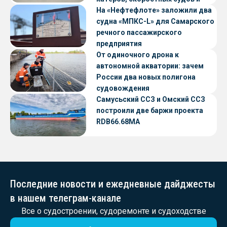
судов с малой осадкой
На «Нефтефлоте» заложили два
судна «МПКС-L» для Самарского
речного пассажирского
предприятия
От одиночного дрона к
автономной акватории: зачем
России два новых полигона
судовождения
Самусьский ССЗ и Омский ССЗ
построили две баржи проекта
RDB66.68МА
Последние новости и ежедневные дайджесты
в нашем телеграм-канале
Все о судостроении, судоремонте и судоходстве