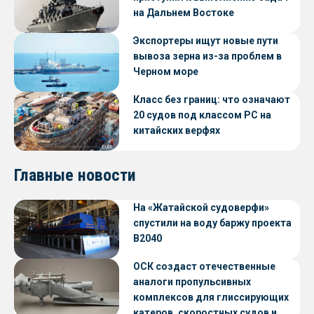
на Дальнем Востоке
Экспортеры ищут новые пути
вывоза зерна из-за проблем в
Черном море
Класс без границ: что означают
20 судов под классом РС на
китайских верфях
Главные новости
На «Жатайской судоверфи»
спустили на воду баржу проекта
В2040
ОСК создаст отечественные
аналоги пропульсивных
комплексов для глиссирующих
катеров, скоростных судов и