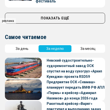
фестиваль
ПОКАЗАТЬ ЕЩЁ
реклама
Самое читаемое
За день
За неделю
За месяц
Невский судостроительно-
судоремонтный завод ОСК
спустил на воду сухогруз «Архип
Куинджи» проекта RSD59
Предприятие ОСК «Севмаш»
планирует передать ВМФ РФ АПЛ
«Пермь» и крейсер «Адмирал
Нахимов» до конца 2026 года
Ракетный крейсер «Варяг»
приступил к выполнению задач