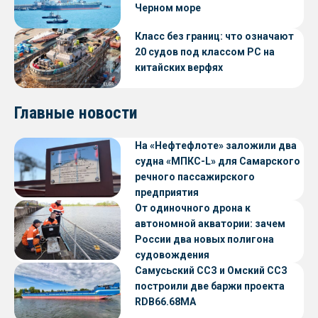
Черном море
Класс без границ: что означают
20 судов под классом РС на
китайских верфях
Главные новости
На «Нефтефлоте» заложили два
судна «МПКС-L» для Самарского
речного пассажирского
предприятия
От одиночного дрона к
автономной акватории: зачем
России два новых полигона
судовождения
Самусьский ССЗ и Омский ССЗ
построили две баржи проекта
RDB66.68МА