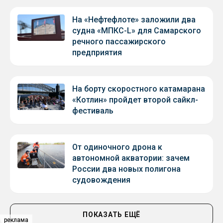
На «Нефтефлоте» заложили два
судна «МПКС-L» для Самарского
речного пассажирского
предприятия
На борту скоростного катамарана
«Котлин» пройдет второй сайкл-
фестиваль
От одиночного дрона к
автономной акватории: зачем
России два новых полигона
судовождения
ПОКАЗАТЬ ЕЩЁ
реклама
реклама