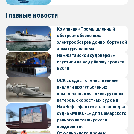
Главные новости
Компания «Промышленный
обогрев» обеспечила
электрообогрев донно-бортовой
арматуры парома
«Петропавловск» проекта CNF22
На «Жатайской судоверфи»
спустили на воду баржу проекта
В2040
ОСК создаст отечественные
аналоги пропульсивных
комплексов для глиссирующих
катеров, скоростных судов и
судов с малой осадкой
На «Нефтефлоте» заложили два
судна «МПКС-L» для Самарского
речного пассажирского
предприятия
От одиночного дрона к