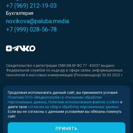
+7 (969) 212-19-03
Бухгалтерия
novikova@paluba.media
+7 (999) 028-56-78
Свидетельство о регистрации СМИ ИА № ФС 77 - 83037 выдано
Федеральной службой по надзору в сфере связи, информационных
технологий и массовых коммуникаций (Роскомнадзор) 30.03.2022 г.
Медиакит
Продолжая использовать данный сайт, вы принимаете условия
Политики ООО «Медиапалуба» в отношении обработки
Медиакит для печати
персональных данных
,
Политики использования файлов cookies
и
даете свое
согласие на сбор и обработку персональных данных
.
Если вы не согласны с данными условиями вы обязаны покинуть
Политика конфиденциальности
сайт.
© 2020-2026 Информационное агентство «Медиапалуба»
(6+).
ПРИНЯТЬ