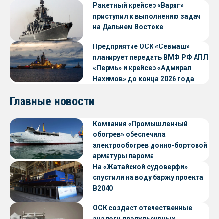
судов с малой осадкой
Ракетный крейсер «Варяг»
приступил к выполнению задач
на Дальнем Востоке
Предприятие ОСК «Севмаш»
планирует передать ВМФ РФ АПЛ
«Пермь» и крейсер «Адмирал
Нахимов» до конца 2026 года
Главные новости
Компания «Промышленный
обогрев» обеспечила
электрообогрев донно-бортовой
арматуры парома
«Петропавловск» проекта CNF22
На «Жатайской судоверфи»
спустили на воду баржу проекта
В2040
ОСК создаст отечественные
аналоги пропульсивных