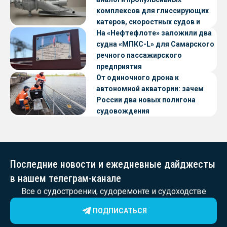
комплексов для глиссирующих
катеров, скоростных судов и
судов с малой осадкой
На «Нефтефлоте» заложили два
судна «МПКС-L» для Самарского
речного пассажирского
предприятия
От одиночного дрона к
автономной акватории: зачем
России два новых полигона
судовождения
Последние новости и ежедневные дайджесты
в нашем телеграм-канале
Все о судостроении, судоремонте и судоходстве
ПОДПИСАТЬСЯ