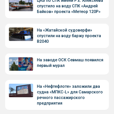
ЦКБ по СПК имени Р.Е. Алексеева
спустило на воду СПК «Андрей
Байков» проекта «Метеор 120Р»
На «Жатайской судоверфи»
спустили на воду баржу проекта
В2040
На заводе ОСК Севмаш появился
первый мурал
На «Нефтефлоте» заложили два
судна «МПКС-L» для Самарского
речного пассажирского
предприятия