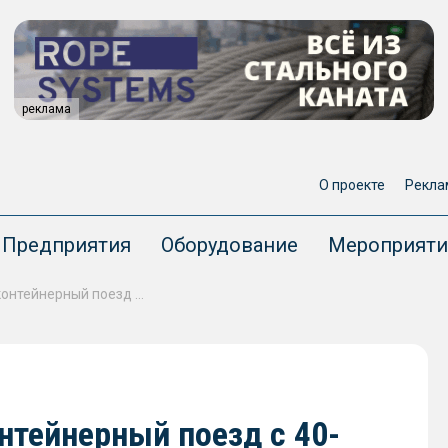
реклама
О проекте
Рекла
Предприятия
Оборудование
Мероприяти
Fesco отправила первый контейнерный поезд с 40-футовыми флекситанками в Китай
нтейнерный поезд с 40-