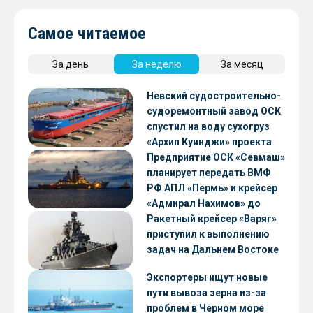
Самое читаемое
За день
За неделю
За месяц
Невский судостроительно-
судоремонтный завод ОСК
спустил на воду сухогруз
«Архип Куинджи» проекта
RSD59
Предприятие ОСК «Севмаш»
планирует передать ВМФ
РФ АПЛ «Пермь» и крейсер
«Адмирал Нахимов» до
конца 2026 года
Ракетный крейсер «Варяг»
приступил к выполнению
задач на Дальнем Востоке
Экспортеры ищут новые
пути вывоза зерна из-за
проблем в Черном море