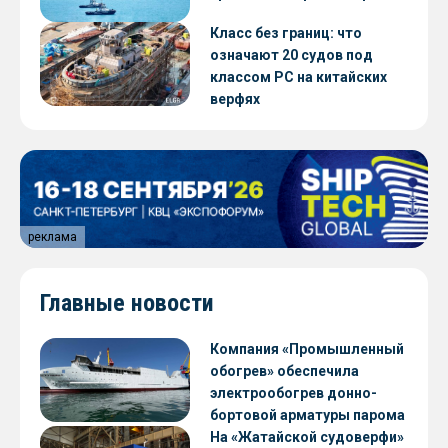
Класс без границ: что
означают 20 судов под
классом РС на китайских
верфях
реклама
Главные новости
Компания «Промышленный
обогрев» обеспечила
электрообогрев донно-
бортовой арматуры парома
«Петропавловск» проекта
На «Жатайской судоверфи»