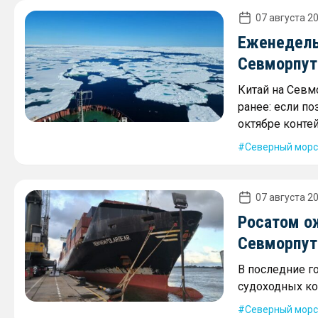
07 августа 20
Еженедель
Севморпути
Китай на Севм
ранее: если по
октябре контей
Северный морс
07 августа 20
Росатом о
Севморпути
В последние г
судоходных ко
Северный морс