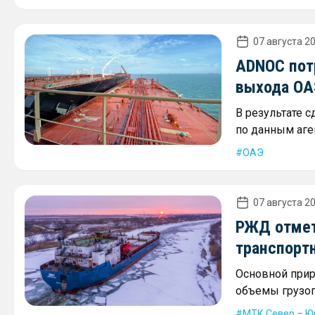
07 августа 20
ADNOC пот
выхода ОА
В результате 
по данным аген
ОАЭ
07 августа 20
РЖД отмет
транспорт
Основной прир
объемы грузоп
МТК Север – Ю