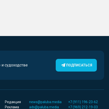
е и судоходстве
ПОДПИСАТЬСЯ
Редакция
news@paluba.media
+7 (911) 196-23-62
Реклама
ads@paluba.media
+7 (969) 212-19-03