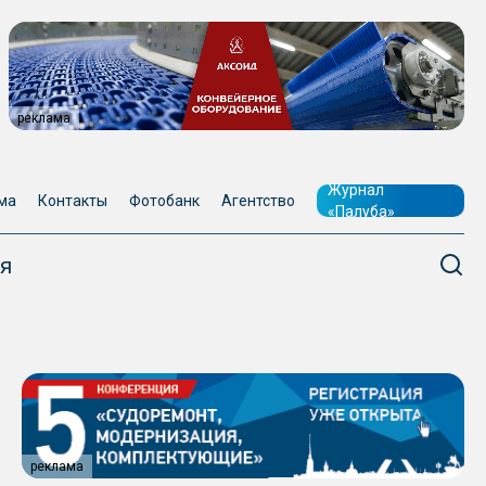
реклама
Журнал
ма
Контакты
Фотобанк
Агентство
«Палуба»
я
реклама