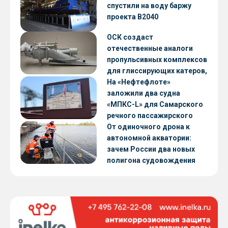
CNF22
спустили на воду баржу
проекта В2040
ОСК создаст
отечественные аналоги
пропульсивных комплексов
для глиссирующих катеров,
скоростных судов и судов с
На «Нефтефлоте»
малой осадкой
заложили два судна
«МПКС-L» для Самарского
речного пассажирского
предприятия
От одиночного дрона к
автономной акватории:
зачем России два новых
полигона судовождения