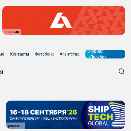
реклама
Журнал
ма
Контакты
Фотобанк
Агентство
«Палуба»
я
реклама