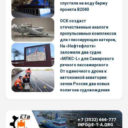
CNF22
спустили на воду баржу
проекта В2040
ОСК создаст
отечественные аналоги
пропульсивных комплексов
для глиссирующих катеров,
скоростных судов и судов с
На «Нефтефлоте»
малой осадкой
заложили два судна
«МПКС-L» для Самарского
речного пассажирского
предприятия
От одиночного дрона к
автономной акватории:
зачем России два новых
полигона судовождения