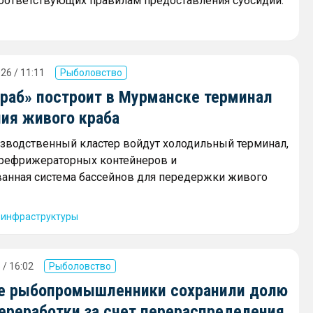
соответствующих правилам предоставления субсидий.
26 / 11:11
Рыболовство
краб» построит в Мурманске терминал
ния живого краба
зводственный кластер войдут холодильный терминал,
 рефрижераторных контейнеров и
анная система бассейнов для передержки живого
 инфраструктуры
 / 16:02
Рыболовство
е рыбопромышленники сохранили долю
переработки за счет перераспределения