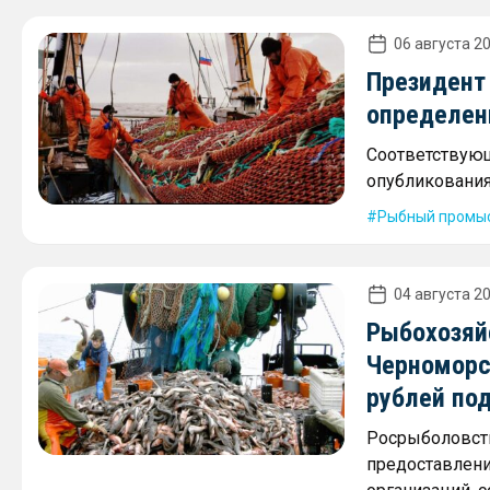
06 августа 20
Президент
определен
Соответствующ
опубликования
Рыбный промы
04 августа 20
Рыбохозяй
Черноморс
рублей по
Росрыболовств
предоставлени