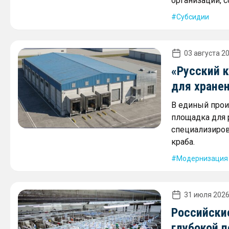
организаций, 
Субсидии
03 августа 20
«Русский 
для хране
В единый прои
площадка для
специализиров
краба.
Модернизация
31 июля 2026
Российски
глубокой 