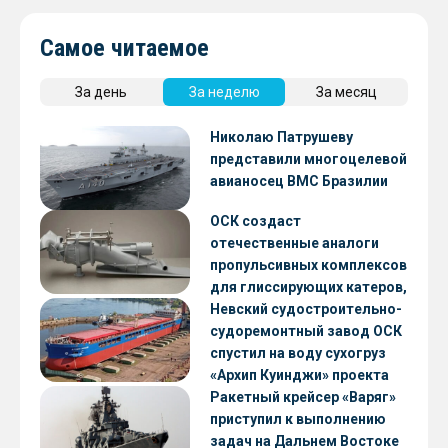
Самое читаемое
За день
За неделю
За месяц
Николаю Патрушеву
представили многоцелевой
авианосец ВМС Бразилии
ОСК создаст
отечественные аналоги
пропульсивных комплексов
для глиссирующих катеров,
скоростных судов и судов с
Невский судостроительно-
малой осадкой
судоремонтный завод ОСК
спустил на воду сухогруз
«Архип Куинджи» проекта
RSD59
Ракетный крейсер «Варяг»
приступил к выполнению
задач на Дальнем Востоке