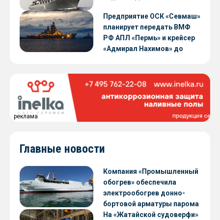
Предприятие ОСК «Севмаш»
планирует передать ВМФ
РФ АПЛ «Пермь» и крейсер
«Адмирал Нахимов» до
конца 2026 года
реклама
Главные новости
Компания «Промышленный
обогрев» обеспечила
электрообогрев донно-
бортовой арматуры парома
«Петропавловск» проекта
На «Жатайской судоверфи»