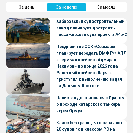
За день
За неделю
За месяц
Хабаровский судостроительный
завод планирует достроить
пассажирские суда проекта А45-2
Предприятие ОСК «Севмаш»
планирует передать ВМФ РФ АПЛ
«Пермь» и крейсер «Адмирал
Нахимов» до конца 2026 года
Ракетный крейсер «Варяг»
приступил к выполнению задач
на Дальнем Востоке
Пакистан договорился с Ираном
о проходе катарского танкера
через Ормуз
Класс без границ: что означают
20 судов под классом РС на