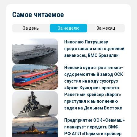
Самое читаемое
За день
За неделю
За месяц
Николаю Патрушеву
представили многоцелевой
авианосец ВМС Бразилии
Невский судостроительно-
судоремонтный завод ОСК
спустил на воду сухогруз
«Архип Куинджи» проекта
RSD59
Ракетный крейсер «Варяг»
приступил к выполнению
задач на Дальнем Востоке
Предприятие ОСК «Севмаш»
планирует передать ВМФ
РФ АПЛ «Пермь» и крейсер