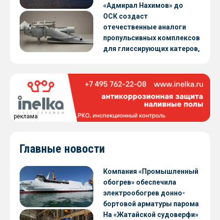
«Адмирал Нахимов» до
конца 2026 года
ОСК создаст
отечественные аналоги
пропульсивных комплексов
для глиссирующих катеров,
скоростных судов и судов с
малой осадкой
реклама
Главные новости
Компания «Промышленный
обогрев» обеспечила
электрообогрев донно-
бортовой арматуры парома
«Петропавловск» проекта
На «Жатайской судоверфи»