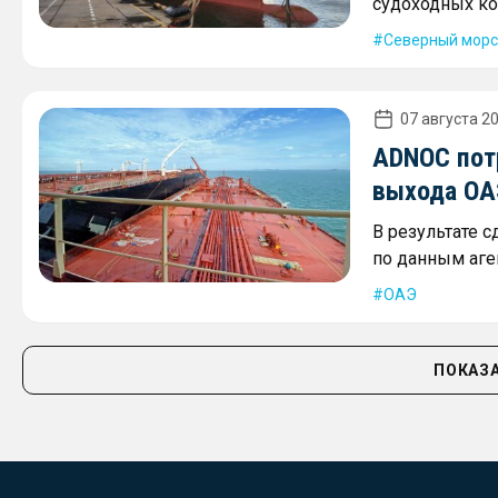
судоходных ко
Северный морс
07 августа 20
ADNOC пот
выхода ОА
В результате 
по данным аген
ОАЭ
ПОКАЗА