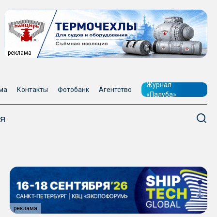
реклама
Журнал
ма
Контакты
Фотобанк
Агентство
«Палуба»
я
реклама