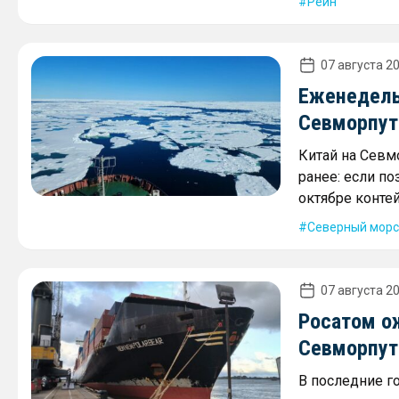
Рейн
07 августа 20
Еженедель
Севморпути
Китай на Севм
ранее: если по
октябре контей
Северный морс
07 августа 20
Росатом о
Севморпути
В последние г