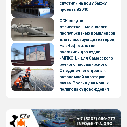
CNF22
спустили на воду баржу
проекта В2040
ОСК создаст
отечественные аналоги
пропульсивных комплексов
для глиссирующих катеров,
скоростных судов и судов с
На «Нефтефлоте»
малой осадкой
заложили два судна
«МПКС-L» для Самарского
речного пассажирского
предприятия
От одиночного дрона к
автономной акватории:
зачем России два новых
полигона судовождения