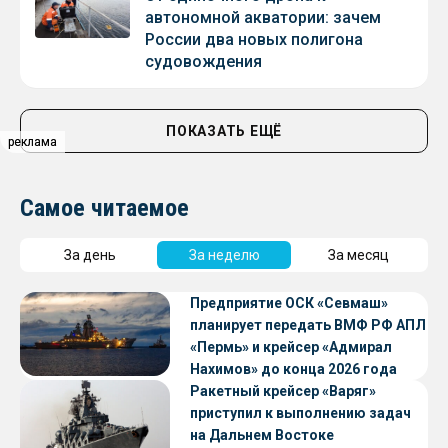
автономной акватории: зачем
России два новых полигона
судовождения
ПОКАЗАТЬ ЕЩЁ
реклама
реклама
Самое читаемое
За день
За неделю
За месяц
Предприятие ОСК «Севмаш»
планирует передать ВМФ РФ АПЛ
«Пермь» и крейсер «Адмирал
Нахимов» до конца 2026 года
Ракетный крейсер «Варяг»
приступил к выполнению задач
на Дальнем Востоке