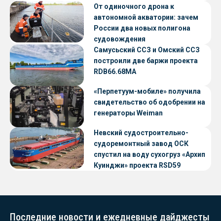
От одиночного дрона к
автономной акватории: зачем
России два новых полигона
судовождения
Самусьский ССЗ и Омский ССЗ
построили две баржи проекта
RDB66.68МА
«Перпетуум-мобиле» получила
свидетельство об одобрении на
генераторы Weiman
Невский судостроительно-
судоремонтный завод ОСК
спустил на воду сухогруз «Архип
Куинджи» проекта RSD59
Последние новости и ежедневные дайджесты