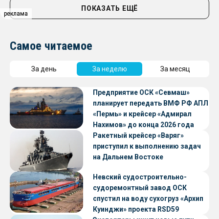
ПОКАЗАТЬ ЕЩЁ
реклама
реклама
Самое читаемое
За день
За неделю
За месяц
Предприятие ОСК «Севмаш»
планирует передать ВМФ РФ АПЛ
«Пермь» и крейсер «Адмирал
Нахимов» до конца 2026 года
Ракетный крейсер «Варяг»
приступил к выполнению задач
на Дальнем Востоке
Невский судостроительно-
судоремонтный завод ОСК
спустил на воду сухогруз «Архип
Куинджи» проекта RSD59