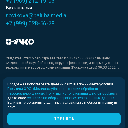
+7 (969) 212-19-03
Бухгалтерия
novikova@paluba.media
+7 (999) 028-56-78
Свидетельство о регистрации СМИ ИА № ФС 77 - 83037 выдано
Федеральной службой по надзору в сфере связи, информационных
технологий и массовых коммуникаций (Роскомнадзор) 30.03.2022 г.
Медиакит
Продолжая использовать данный сайт, вы принимаете условия
Политики ООО «Медиапалуба» в отношении обработки
Медиакит для печати
персональных данных
,
Политики использования файлов cookies
и
даете свое
согласие на сбор и обработку персональных данных
.
Если вы не согласны с данными условиями вы обязаны покинуть
Политика конфиденциальности
сайт.
© 2020-2026 Информационное агентство «Медиапалуба»
(6+).
ПРИНЯТЬ