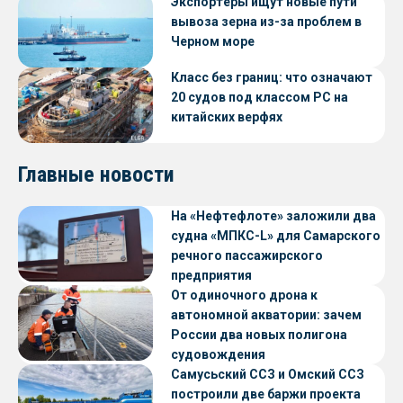
Экспортеры ищут новые пути
вывоза зерна из-за проблем в
Черном море
Класс без границ: что означают
20 судов под классом РС на
китайских верфях
Главные новости
На «Нефтефлоте» заложили два
судна «МПКС-L» для Самарского
речного пассажирского
предприятия
От одиночного дрона к
автономной акватории: зачем
России два новых полигона
судовождения
Самусьский ССЗ и Омский ССЗ
построили две баржи проекта