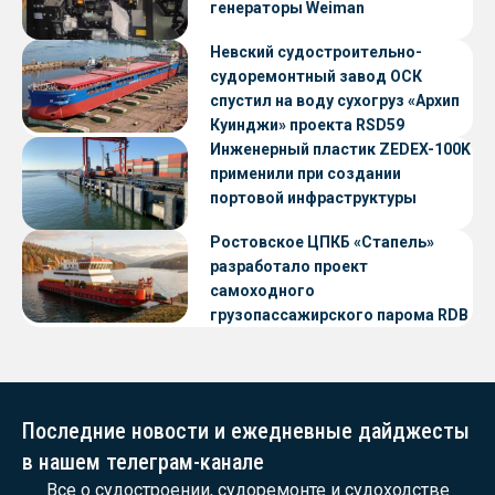
генераторы Weiman
Невский судостроительно-
судоремонтный завод ОСК
спустил на воду сухогруз «Архип
Куинджи» проекта RSD59
Инженерный пластик ZEDEX-100K
применили при создании
портовой инфраструктуры
Ростовское ЦПКБ «Стапель»
разработало проект
самоходного
грузопассажирского парома RDB
56.06 для Таймырского Долгано-
Ненецкого округа
Последние новости и ежедневные дайджесты
в нашем телеграм-канале
Все о судостроении, судоремонте и судоходстве