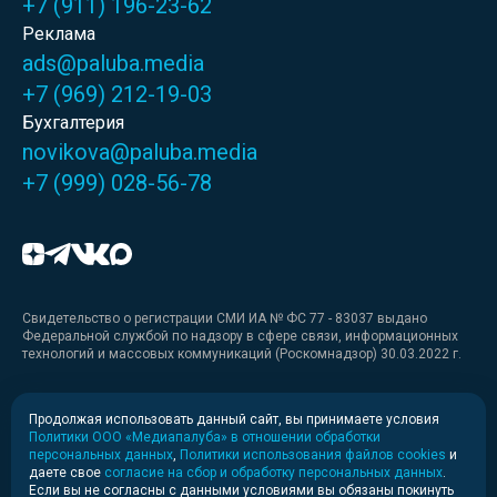
+7 (911) 196-23-62
Реклама
ads@paluba.media
+7 (969) 212-19-03
Бухгалтерия
novikova@paluba.media
+7 (999) 028-56-78
Свидетельство о регистрации СМИ ИА № ФС 77 - 83037 выдано
Федеральной службой по надзору в сфере связи, информационных
технологий и массовых коммуникаций (Роскомнадзор) 30.03.2022 г.
Медиакит
Продолжая использовать данный сайт, вы принимаете условия
Политики ООО «Медиапалуба» в отношении обработки
Медиакит для печати
персональных данных
,
Политики использования файлов cookies
и
даете свое
согласие на сбор и обработку персональных данных
.
Если вы не согласны с данными условиями вы обязаны покинуть