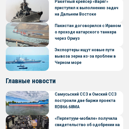
Ракетный крейсер «Варяг»
приступил к выполнению задач
на Дальнем Востоке
Пакистан договорился с Ираном
о проходе катарского танкера
через Ормуз
Экспортеры ищут новые пути
вывоза зерна из-за проблем в
Черном море
Главные новости
Самусьский ССЗ и Омский ССЗ
построили две баржи проекта
RDB66.68МА
«Перпетуум-мобиле» получила
свидетельство об одобрении на