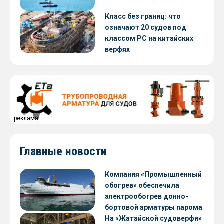
Класс без границ: что
означают 20 судов под
классом РС на китайских
верфях
реклама
Главные новости
Компания «Промышленный
обогрев» обеспечила
электрообогрев донно-
бортовой арматуры парома
«Петропавловск» проекта
На «Жатайской судоверфи»