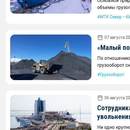
Основной прир
объемы грузоп
МТК Север – Ю
07 августа 20
«Малый пор
По отношению 
грузооборот сн
Грузооборот
06 августа 20
Сотрудника
увольнени
Ни одно крупн