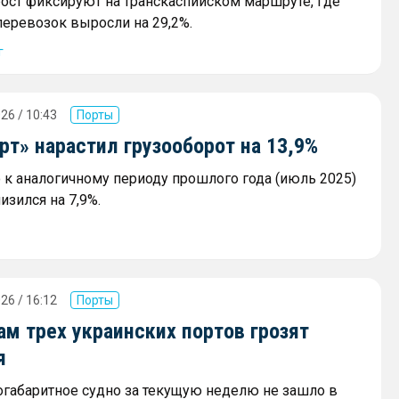
ост фиксируют на транскаспийском маршруте, где
еревозок выросли на 29,2%.
г
26 / 10:43
Порты
т» нарастил грузооборот на 13,9%
к аналогичному периоду прошлого года (июль 2025)
изился на 7,9%.
26 / 16:12
Порты
м трех украинских портов грозят
я
огабаритное судно за текущую неделю не зашло в