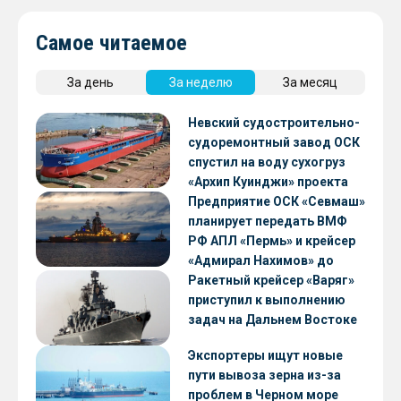
Самое читаемое
За день
За неделю
За месяц
Невский судостроительно-
судоремонтный завод ОСК
спустил на воду сухогруз
«Архип Куинджи» проекта
RSD59
Предприятие ОСК «Севмаш»
планирует передать ВМФ
РФ АПЛ «Пермь» и крейсер
«Адмирал Нахимов» до
конца 2026 года
Ракетный крейсер «Варяг»
приступил к выполнению
задач на Дальнем Востоке
Экспортеры ищут новые
пути вывоза зерна из-за
проблем в Черном море