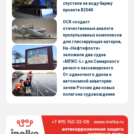
CNF22
спустили на воду баржу
проекта В2040
ОСК создаст
отечественные аналоги
пропульсивных комплексов
для глиссирующих катеров,
скоростных судов и судов с
На «Нефтефлоте»
малой осадкой
заложили два судна
«МПКС-L» для Самарского
речного пассажирского
предприятия
От одиночного дрона к
автономной акватории:
зачем России два новых
полигона судовождения