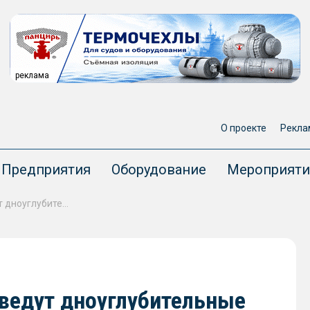
реклама
О проекте
Рекла
Предприятия
Оборудование
Мероприяти
В трех портах Сахалина проведут дноуглубительные работы
оведут дноуглубительные