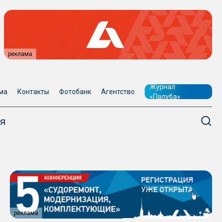
реклама
Журнал
ма
Контакты
Фотобанк
Агентство
«Палуба»
я
реклама