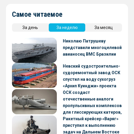
Самое читаемое
За день
За неделю
За месяц
Николаю Патрушеву
представили многоцелевой
авианосец ВМС Бразилии
Невский судостроительно-
судоремонтный завод ОСК
спустил на воду сухогруз
«Архип Куинджи» проекта
RSD59
ОСК создаст
отечественные аналоги
пропульсивных комплексов
для глиссирующих катеров,
скоростных судов и судов с
Ракетный крейсер «Варяг»
малой осадкой
приступил к выполнению
задач на Дальнем Востоке