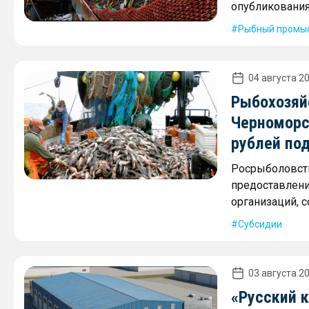
опубликования
Рыбный промы
04 августа 20
Рыбохозяй
Черноморс
рублей по
Росрыболовств
предоставлени
организаций, 
Субсидии
03 августа 20
«Русский 