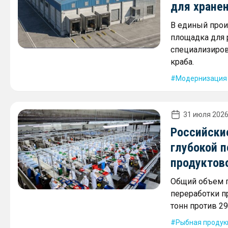
для хране
В единый прои
площадка для
специализиров
краба.
Модернизация
31 июля 2026
Российски
глубокой 
продуктов
Общий объем п
переработки п
тонн против 29
Рыбная продук