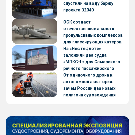
CNF22
спустили на воду баржу
проекта В2040
ОСК создаст
отечественные аналоги
пропульсивных комплексов
для глиссирующих катеров,
скоростных судов и судов с
На «Нефтефлоте»
малой осадкой
заложили два судна
«МПКС-L» для Самарского
речного пассажирского
предприятия
От одиночного дрона к
автономной акватории:
зачем России два новых
полигона судовождения