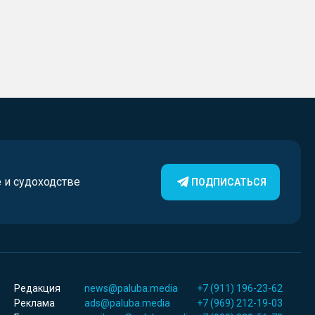
е и судоходстве
ПОДПИСАТЬСЯ
Редакция
news@paluba.media
+7 (911) 196-23-62
Реклама
ads@paluba.media
+7 (969) 212-19-03