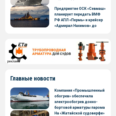
Предприятие ОСК «Севмаш»
планирует передать ВМФ
РФ АПЛ «Пермь» и крейсер
«Адмирал Нахимов» до
конца 2026 года
реклама
Главные новости
Компания «Промышленный
обогрев» обеспечила
электрообогрев донно-
бортовой арматуры парома
«Петропавловск» проекта
На «Жатайской судоверфи»