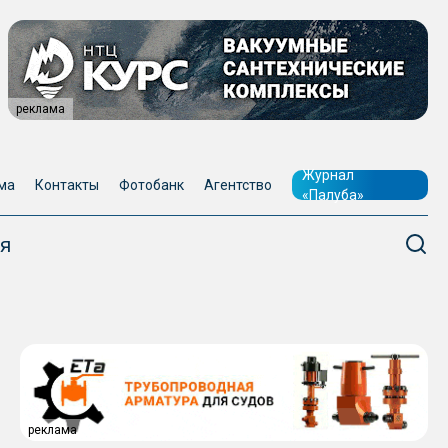
реклама
Журнал
ма
Контакты
Фотобанк
Агентство
«Палуба»
я
реклама