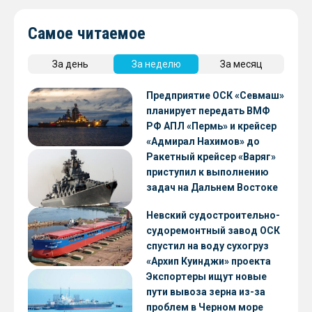
Самое читаемое
За день
За неделю
За месяц
Предприятие ОСК «Севмаш»
планирует передать ВМФ
РФ АПЛ «Пермь» и крейсер
«Адмирал Нахимов» до
конца 2026 года
Ракетный крейсер «Варяг»
приступил к выполнению
задач на Дальнем Востоке
Невский судостроительно-
судоремонтный завод ОСК
спустил на воду сухогруз
«Архип Куинджи» проекта
RSD59
Экспортеры ищут новые
пути вывоза зерна из-за
проблем в Черном море