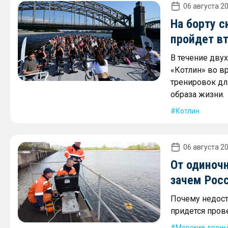
06 августа 20
На борту с
пройдет в
В течение дву
«Котлин» во в
тренировок дл
образа жизни.
Котлин
06 августа 20
От одиночн
зачем Рос
Почему недост
придется пров
Морские дрон