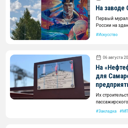
На заводе
Первый мурал 
России на зда
Искусство
06 августа 20
На «Нефте
для Самар
предприят
Их строительс
пассажирского 
Закладка
МП