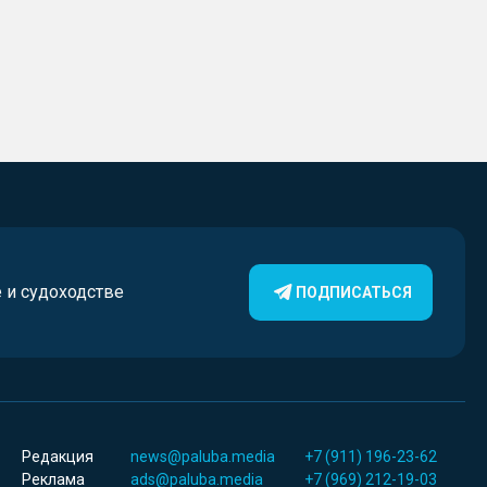
е и судоходстве
ПОДПИСАТЬСЯ
Редакция
news@paluba.media
+7 (911) 196-23-62
Реклама
ads@paluba.media
+7 (969) 212-19-03