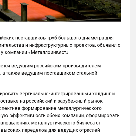
сийских поставщиков труб большого диаметра для
оительства и инфраструктурных проектов, объявил о
 у компании «Металлоинвест».
ляется ведущим российским производителем
и, а также ведущим поставщиком стальной
ировать вертикально-интегрированный холдинг и
оставке на российский и зарубежный рынок
рспективе формирование металлургического
нную эффективность обеих компаний, сформировать
направлениях металлургического бизнеса от
и высоких переделов для ведущих отраслей