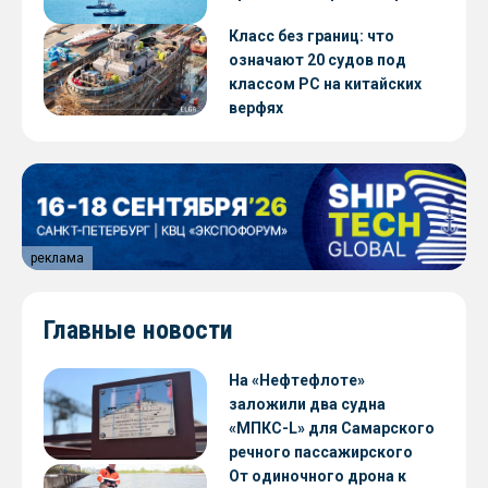
Класс без границ: что
означают 20 судов под
классом РС на китайских
верфях
реклама
Главные новости
На «Нефтефлоте»
заложили два судна
«МПКС-L» для Самарского
речного пассажирского
предприятия
От одиночного дрона к