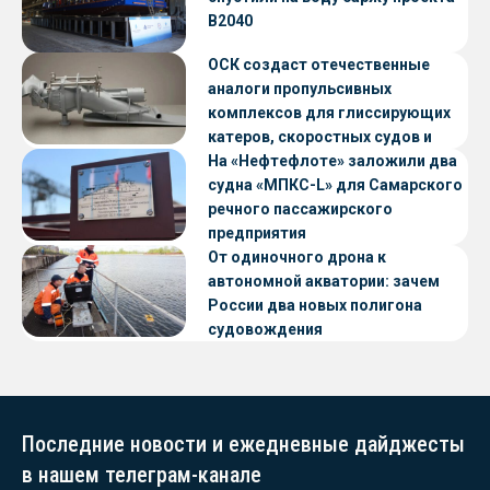
В2040
ОСК создаст отечественные
аналоги пропульсивных
комплексов для глиссирующих
катеров, скоростных судов и
судов с малой осадкой
На «Нефтефлоте» заложили два
судна «МПКС-L» для Самарского
речного пассажирского
предприятия
От одиночного дрона к
автономной акватории: зачем
России два новых полигона
судовождения
Последние новости и ежедневные дайджесты
в нашем телеграм-канале