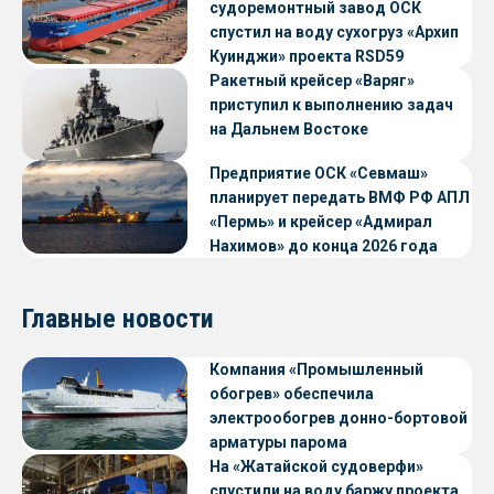
судоремонтный завод ОСК
спустил на воду сухогруз «Архип
Куинджи» проекта RSD59
Ракетный крейсер «Варяг»
приступил к выполнению задач
на Дальнем Востоке
Предприятие ОСК «Севмаш»
планирует передать ВМФ РФ АПЛ
«Пермь» и крейсер «Адмирал
Нахимов» до конца 2026 года
Главные новости
Компания «Промышленный
обогрев» обеспечила
электрообогрев донно-бортовой
арматуры парома
«Петропавловск» проекта CNF22
На «Жатайской судоверфи»
спустили на воду баржу проекта