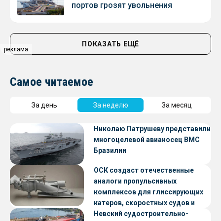
портов грозят увольнения
ПОКАЗАТЬ ЕЩЁ
реклама
Самое читаемое
За день
За неделю
За месяц
Николаю Патрушеву представили
многоцелевой авианосец ВМС
Бразилии
ОСК создаст отечественные
аналоги пропульсивных
комплексов для глиссирующих
катеров, скоростных судов и
судов с малой осадкой
Невский судостроительно-