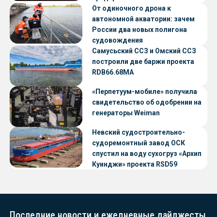
От одиночного дрона к
автономной акватории: зачем
России два новых полигона
судовождения
Самусьский ССЗ и Омский ССЗ
построили две баржи проекта
RDB66.68МА
«Перпетуум-мобиле» получила
свидетельство об одобрении на
генераторы Weiman
Невский судостроительно-
судоремонтный завод ОСК
спустил на воду сухогруз «Архип
Куинджи» проекта RSD59
Последние новости и ежедневные дайджесты