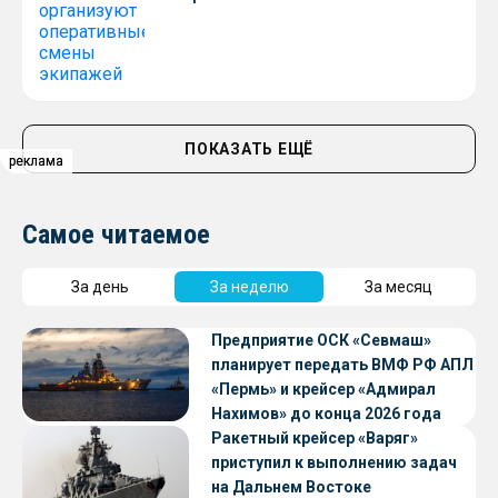
ПОКАЗАТЬ ЕЩЁ
реклама
реклама
реклама
Самое читаемое
За день
За неделю
За месяц
Предприятие ОСК «Севмаш»
планирует передать ВМФ РФ АПЛ
«Пермь» и крейсер «Адмирал
Нахимов» до конца 2026 года
Ракетный крейсер «Варяг»
приступил к выполнению задач
на Дальнем Востоке