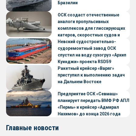
Бразилии
ОСК создаст отечественные
аналоги пропульсивных
комплексов для глиссирующих
катеров, скоростных судов и
судов с малой осадкой
Невский судостроительно-
судоремонтный завод ОСК
спустил на воду сухогруз «Архип
Куинджи» проекта RSD59
Ракетный крейсер «Варяг»
приступил к выполнению задач
на Дальнем Востоке
Предприятие ОСК «Севмаш»
планирует передать ВМФ РФ АПЛ
«Пермь» и крейсер «Адмирал
Нахимов» до конца 2026 года
Главные новости