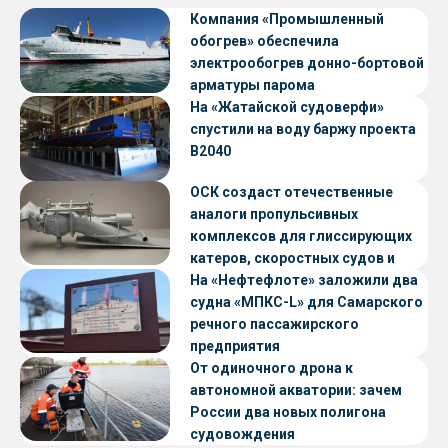
Компания «Промышленный
обогрев» обеспечила
электрообогрев донно-бортовой
арматуры парома
«Петропавловск» проекта CNF22
На «Жатайской судоверфи»
спустили на воду баржу проекта
В2040
ОСК создаст отечественные
аналоги пропульсивных
комплексов для глиссирующих
катеров, скоростных судов и
судов с малой осадкой
На «Нефтефлоте» заложили два
судна «МПКС-L» для Самарского
речного пассажирского
предприятия
От одиночного дрона к
автономной акватории: зачем
России два новых полигона
судовождения