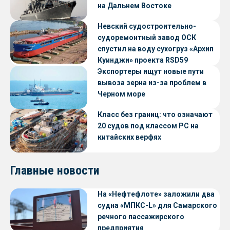
на Дальнем Востоке
Невский судостроительно-
судоремонтный завод ОСК
спустил на воду сухогруз «Архип
Куинджи» проекта RSD59
Экспортеры ищут новые пути
вывоза зерна из-за проблем в
Черном море
Класс без границ: что означают
20 судов под классом РС на
китайских верфях
Главные новости
На «Нефтефлоте» заложили два
судна «МПКС-L» для Самарского
речного пассажирского
предприятия