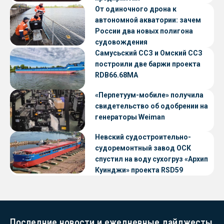
От одиночного дрона к
автономной акватории: зачем
России два новых полигона
судовождения
Самусьский ССЗ и Омский ССЗ
построили две баржи проекта
RDB66.68МА
«Перпетуум-мобиле» получила
свидетельство об одобрении на
генераторы Weiman
Невский судостроительно-
судоремонтный завод ОСК
спустил на воду сухогруз «Архип
Куинджи» проекта RSD59
Последние новости и ежедневные дайджесты