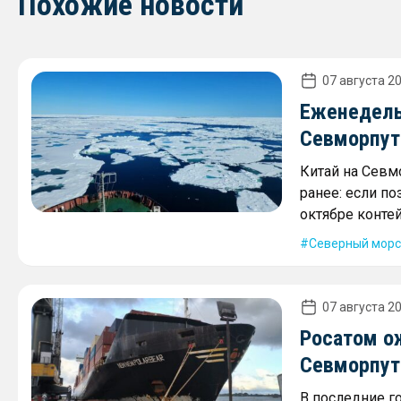
Похожие новости
07 августа 20
Еженедель
Севморпути
Китай на Севм
ранее: если по
октябре контей
Северный морс
07 августа 20
Росатом о
Севморпути
В последние г