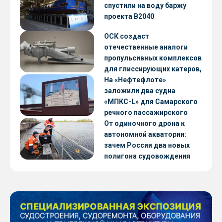
CNF22
спустили на воду баржу
проекта В2040
ОСК создаст
отечественные аналоги
пропульсивных комплексов
для глиссирующих катеров,
скоростных судов и судов с
На «Нефтефлоте»
малой осадкой
заложили два судна
«МПКС-L» для Самарского
речного пассажирского
предприятия
От одиночного дрона к
автономной акватории:
зачем России два новых
полигона судовождения