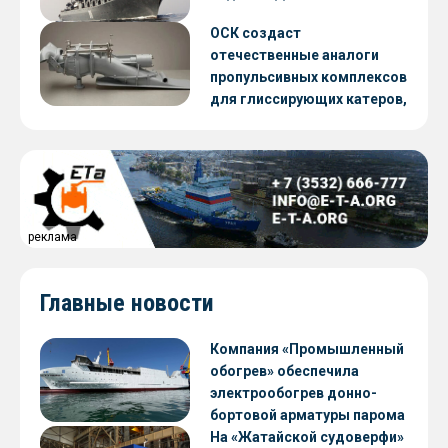
ОСК создаст
отечественные аналоги
пропульсивных комплексов
для глиссирующих катеров,
скоростных судов и судов с
малой осадкой
реклама
Главные новости
Компания «Промышленный
обогрев» обеспечила
электрообогрев донно-
бортовой арматуры парома
«Петропавловск» проекта
На «Жатайской судоверфи»