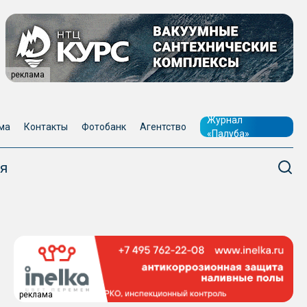
реклама
Журнал
ма
Контакты
Фотобанк
Агентство
«Палуба»
я
реклама