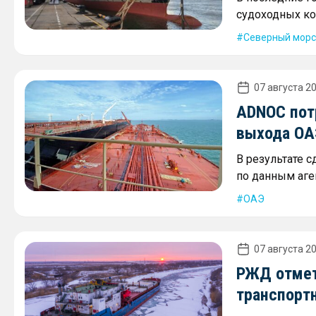
судоходных ко
Северный морс
07 августа 20
ADNOC пот
выхода ОА
В результате 
по данным аген
ОАЭ
07 августа 20
РЖД отмет
транспорт