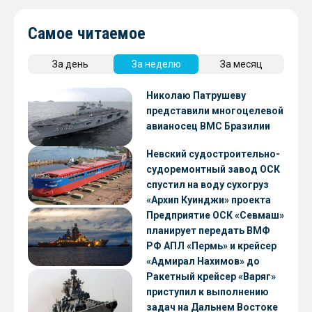
Самое читаемое
За день
За неделю
За месяц
Николаю Патрушеву
представили многоцелевой
авианосец ВМС Бразилии
Невский судостроительно-
судоремонтный завод ОСК
спустил на воду сухогруз
«Архип Куинджи» проекта
RSD59
Предприятие ОСК «Севмаш»
планирует передать ВМФ
РФ АПЛ «Пермь» и крейсер
«Адмирал Нахимов» до
конца 2026 года
Ракетный крейсер «Варяг»
приступил к выполнению
задач на Дальнем Востоке