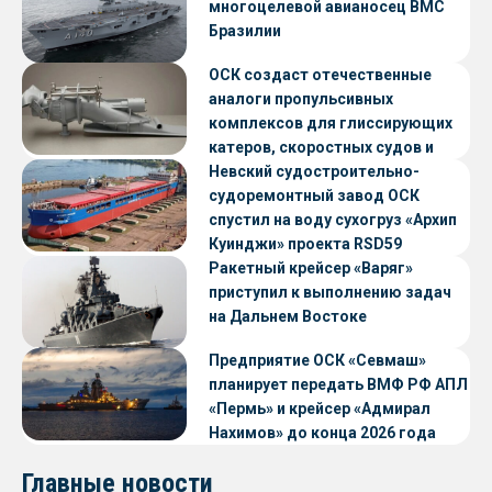
многоцелевой авианосец ВМС
Бразилии
ОСК создаст отечественные
аналоги пропульсивных
комплексов для глиссирующих
катеров, скоростных судов и
судов с малой осадкой
Невский судостроительно-
судоремонтный завод ОСК
спустил на воду сухогруз «Архип
Куинджи» проекта RSD59
Ракетный крейсер «Варяг»
приступил к выполнению задач
на Дальнем Востоке
Предприятие ОСК «Севмаш»
планирует передать ВМФ РФ АПЛ
«Пермь» и крейсер «Адмирал
Нахимов» до конца 2026 года
Главные новости