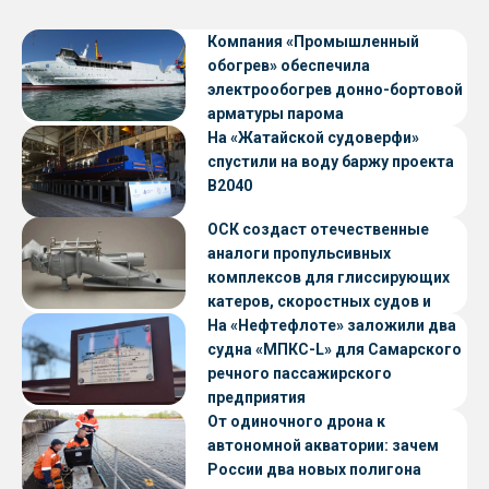
Компания «Промышленный
обогрев» обеспечила
электрообогрев донно-бортовой
арматуры парома
«Петропавловск» проекта CNF22
На «Жатайской судоверфи»
спустили на воду баржу проекта
В2040
ОСК создаст отечественные
аналоги пропульсивных
комплексов для глиссирующих
катеров, скоростных судов и
судов с малой осадкой
На «Нефтефлоте» заложили два
судна «МПКС-L» для Самарского
речного пассажирского
предприятия
От одиночного дрона к
автономной акватории: зачем
России два новых полигона