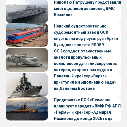
Николаю Патрушеву представили
многоцелевой авианосец ВМС
Бразилии
Невский судостроительно-
судоремонтный завод ОСК
спустил на воду сухогруз «Архип
Куинджи» проекта RSD59
ОСК создаст отечественные
аналоги пропульсивных
комплексов для глиссирующих
катеров, скоростных судов и
судов с малой осадкой
Ракетный крейсер «Варяг»
приступил к выполнению задач
на Дальнем Востоке
Предприятие ОСК «Севмаш»
планирует передать ВМФ РФ АПЛ
«Пермь» и крейсер «Адмирал
Нахимов» до конца 2026 года