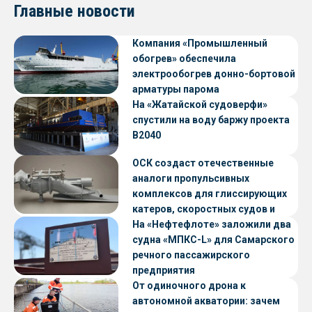
Главные новости
Компания «Промышленный
обогрев» обеспечила
электрообогрев донно-бортовой
арматуры парома
«Петропавловск» проекта CNF22
На «Жатайской судоверфи»
спустили на воду баржу проекта
В2040
ОСК создаст отечественные
аналоги пропульсивных
комплексов для глиссирующих
катеров, скоростных судов и
судов с малой осадкой
На «Нефтефлоте» заложили два
судна «МПКС-L» для Самарского
речного пассажирского
предприятия
От одиночного дрона к
автономной акватории: зачем