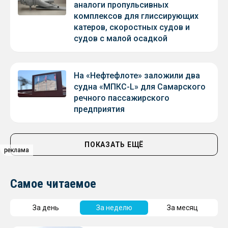
аналоги пропульсивных
комплексов для глиссирующих
катеров, скоростных судов и
судов с малой осадкой
На «Нефтефлоте» заложили два
судна «МПКС-L» для Самарского
речного пассажирского
предприятия
ПОКАЗАТЬ ЕЩЁ
реклама
реклама
Самое читаемое
За день
За неделю
За месяц