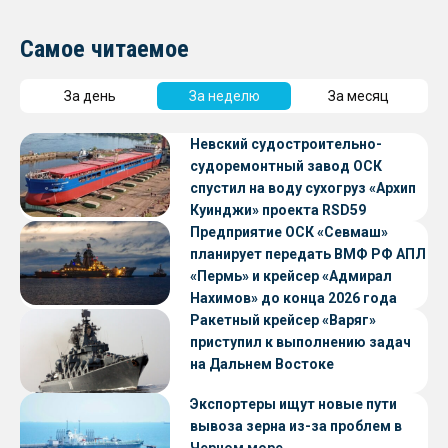
Самое читаемое
За день
За неделю
За месяц
Невский судостроительно-
судоремонтный завод ОСК
спустил на воду сухогруз «Архип
Куинджи» проекта RSD59
Предприятие ОСК «Севмаш»
планирует передать ВМФ РФ АПЛ
«Пермь» и крейсер «Адмирал
Нахимов» до конца 2026 года
Ракетный крейсер «Варяг»
приступил к выполнению задач
на Дальнем Востоке
Экспортеры ищут новые пути
вывоза зерна из-за проблем в