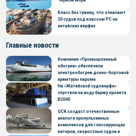
Черном море
Класс без границ: что означают
20 судов под классом РС на
китайских верфях
Главные новости
Компания «Промышленный
обогрев» обеспечила
электрообогрев донно-бортовой
арматуры парома
«Петропавловск» проекта CNF22
На «Жатайской судоверфи»
спустили на воду баржу проекта
В2040
ОСК создаст отечественные
аналоги пропульсивных
комплексов для глиссирующих
катеров, скоростных судов и