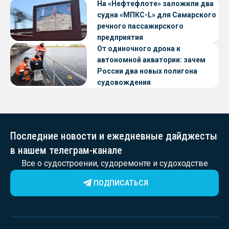
судов с малой осадкой
На «Нефтефлоте» заложили два
судна «МПКС-L» для Самарского
речного пассажирского
предприятия
От одиночного дрона к
автономной акватории: зачем
России два новых полигона
судовождения
Последние новости и ежедневные дайджесты
в нашем телеграм-канале
Все о судостроении, судоремонте и судоходстве
ПОДПИСАТЬСЯ