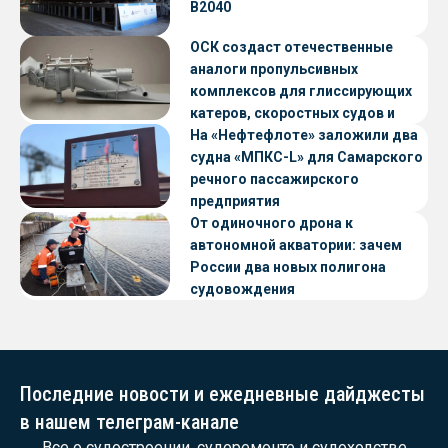
В2040
ОСК создаст отечественные
аналоги пропульсивных
комплексов для глиссирующих
катеров, скоростных судов и
судов с малой осадкой
На «Нефтефлоте» заложили два
судна «МПКС-L» для Самарского
речного пассажирского
предприятия
От одиночного дрона к
автономной акватории: зачем
России два новых полигона
судовождения
Последние новости и ежедневные дайджесты
в нашем телеграм-канале
Все о судостроении, судоремонте и судоходстве