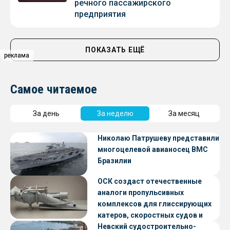
речного пассажирского
предприятия
ПОКАЗАТЬ ЕЩЁ
реклама
реклама
Самое читаемое
За день
За неделю
За месяц
Николаю Патрушеву представили
многоцелевой авианосец ВМС
Бразилии
ОСК создаст отечественные
аналоги пропульсивных
комплексов для глиссирующих
катеров, скоростных судов и
судов с малой осадкой
Невский судостроительно-