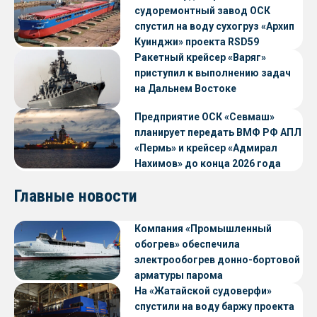
судоремонтный завод ОСК
спустил на воду сухогруз «Архип
Куинджи» проекта RSD59
Ракетный крейсер «Варяг»
приступил к выполнению задач
на Дальнем Востоке
Предприятие ОСК «Севмаш»
планирует передать ВМФ РФ АПЛ
«Пермь» и крейсер «Адмирал
Нахимов» до конца 2026 года
Главные новости
Компания «Промышленный
обогрев» обеспечила
электрообогрев донно-бортовой
арматуры парома
«Петропавловск» проекта CNF22
На «Жатайской судоверфи»
спустили на воду баржу проекта