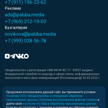
+7 (911) 196-23-62
Реклама
ads@paluba.media
+7 (969) 212-19-03
Бухгалтерия
novikova@paluba.media
+7 (999) 028-56-78
Свидетельство о регистрации СМИ ИА № ФС 77 - 83037 выдано
Федеральной службой по надзору в сфере связи, информационных
технологий и массовых коммуникаций (Роскомнадзор) 30.03.2022 г.
Медиакит
Продолжая использовать данный сайт, вы принимаете условия
Политики ООО «Медиапалуба» в отношении обработки
Медиакит для печати
персональных данных
,
Политики использования файлов cookies
и
даете свое
согласие на сбор и обработку персональных данных
.
Если вы не согласны с данными условиями вы обязаны покинуть