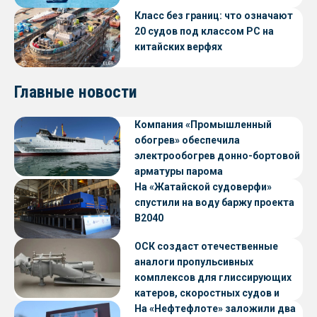
Класс без границ: что означают
20 судов под классом РС на
китайских верфях
Главные новости
Компания «Промышленный
обогрев» обеспечила
электрообогрев донно-бортовой
арматуры парома
«Петропавловск» проекта CNF22
На «Жатайской судоверфи»
спустили на воду баржу проекта
В2040
ОСК создаст отечественные
аналоги пропульсивных
комплексов для глиссирующих
катеров, скоростных судов и
судов с малой осадкой
На «Нефтефлоте» заложили два