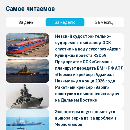
Самое читаемое
За день
За неделю
За месяц
Невский судостроительно-
судоремонтный завод ОСК
спустил на воду сухогруз «Архип
Куинджи» проекта RSD59
Предприятие ОСК «Севмаш»
планирует передать ВМФ РФ АПЛ
«Пермь» и крейсер «Адмирал
Нахимов» до конца 2026 года
Ракетный крейсер «Варяг»
приступил к выполнению задач
на Дальнем Востоке
Экспортеры ищут новые пути
вывоза зерна из-за проблем в
Черном море