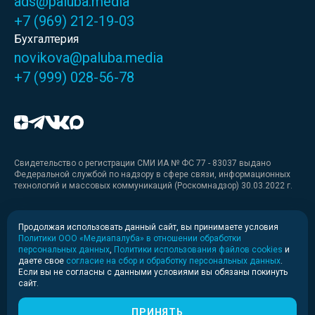
ads@paluba.media
+7 (969) 212-19-03
Бухгалтерия
novikova@paluba.media
+7 (999) 028-56-78
Свидетельство о регистрации СМИ ИА № ФС 77 - 83037 выдано
Федеральной службой по надзору в сфере связи, информационных
технологий и массовых коммуникаций (Роскомнадзор) 30.03.2022 г.
Медиакит
Продолжая использовать данный сайт, вы принимаете условия
Политики ООО «Медиапалуба» в отношении обработки
Медиакит для печати
персональных данных
,
Политики использования файлов cookies
и
даете свое
согласие на сбор и обработку персональных данных
.
Если вы не согласны с данными условиями вы обязаны покинуть
Политика конфиденциальности
сайт.
© 2020-2026 Информационное агентство «Медиапалуба»
(6+).
ПРИНЯТЬ