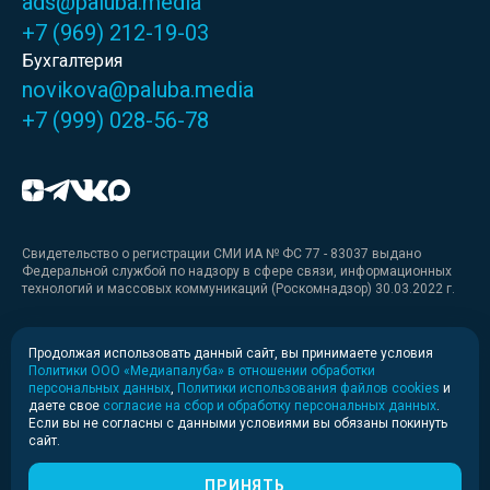
ads@paluba.media
+7 (969) 212-19-03
Бухгалтерия
novikova@paluba.media
+7 (999) 028-56-78
Свидетельство о регистрации СМИ ИА № ФС 77 - 83037 выдано
Федеральной службой по надзору в сфере связи, информационных
технологий и массовых коммуникаций (Роскомнадзор) 30.03.2022 г.
Медиакит
Продолжая использовать данный сайт, вы принимаете условия
Политики ООО «Медиапалуба» в отношении обработки
Медиакит для печати
персональных данных
,
Политики использования файлов cookies
и
даете свое
согласие на сбор и обработку персональных данных
.
Если вы не согласны с данными условиями вы обязаны покинуть
Политика конфиденциальности
сайт.
© 2020-2026 Информационное агентство «Медиапалуба»
(6+).
ПРИНЯТЬ