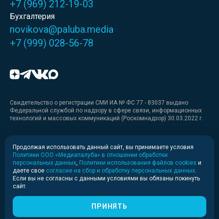
+7 (969) 212-19-03
Бухгалтерия
novikova@paluba.media
+7 (999) 028-56-78
Свидетельство о регистрации СМИ ИА № ФС 77 - 83037 выдано
Федеральной службой по надзору в сфере связи, информационных
технологий и массовых коммуникаций (Роскомнадзор) 30.03.2022 г.
Медиакит
Продолжая использовать данный сайт, вы принимаете условия
Политики ООО «Медиапалуба» в отношении обработки
Медиакит для печати
персональных данных
,
Политики использования файлов cookies
и
даете свое
согласие на сбор и обработку персональных данных
.
Если вы не согласны с данными условиями вы обязаны покинуть
Политика конфиденциальности
сайт.
© 2020-2026 Информационное агентство «Медиапалуба»
(6+).
ПРИНЯТЬ