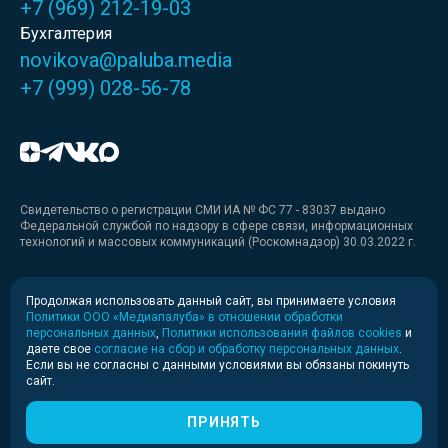
+7 (969) 212-19-03
Бухгалтерия
novikova@paluba.media
+7 (999) 028-56-78
Свидетельство о регистрации СМИ ИА № ФС 77 - 83037 выдано
Федеральной службой по надзору в сфере связи, информационных
технологий и массовых коммуникаций (Роскомнадзор) 30.03.2022 г.
Медиакит
Продолжая использовать данный сайт, вы принимаете условия
Политики ООО «Медиапалуба» в отношении обработки
Медиакит для печати
персональных данных
,
Политики использования файлов cookies
и
даете свое
согласие на сбор и обработку персональных данных
.
Если вы не согласны с данными условиями вы обязаны покинуть
Политика конфиденциальности
сайт.
© 2020-2026 Информационное агентство «Медиапалуба»
(6+).
ПРИНЯТЬ