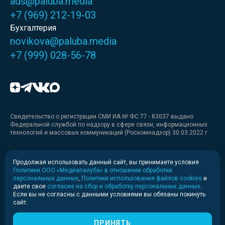
ads@paluba.media
+7 (969) 212-19-03
Бухгалтерия
novikova@paluba.media
+7 (999) 028-56-78
Свидетельство о регистрации СМИ ИА № ФС 77 - 83037 выдано
Федеральной службой по надзору в сфере связи, информационных
технологий и массовых коммуникаций (Роскомнадзор) 30.03.2022 г.
Медиакит
Продолжая использовать данный сайт, вы принимаете условия
Политики ООО «Медиапалуба» в отношении обработки
Медиакит для печати
персональных данных
,
Политики использования файлов cookies
и
даете свое
согласие на сбор и обработку персональных данных
.
Если вы не согласны с данными условиями вы обязаны покинуть
Политика конфиденциальности
сайт.
© 2020-2026 Информационное агентство «Медиапалуба»
(6+).
ПРИНЯТЬ