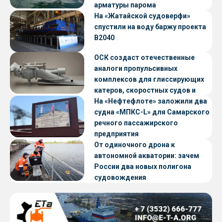
арматуры парома
«Петропавловск» проекта CNF22
На «Жатайской судоверфи»
спустили на воду баржу проекта
В2040
ОСК создаст отечественные
аналоги пропульсивных
комплексов для глиссирующих
катеров, скоростных судов и
судов с малой осадкой
На «Нефтефлоте» заложили два
судна «МПКС-L» для Самарского
речного пассажирского
предприятия
От одиночного дрона к
автономной акватории: зачем
России два новых полигона
судовождения