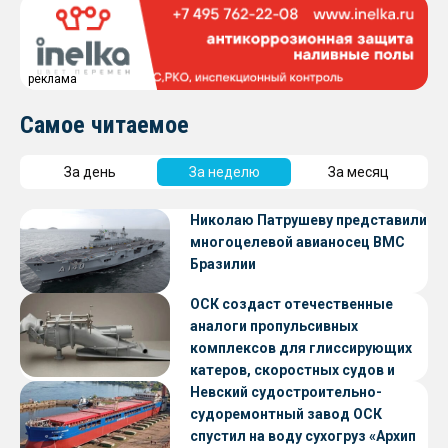
реклама
Самое читаемое
За день
За неделю
За месяц
Николаю Патрушеву представили
многоцелевой авианосец ВМС
Бразилии
ОСК создаст отечественные
аналоги пропульсивных
комплексов для глиссирующих
катеров, скоростных судов и
судов с малой осадкой
Невский судостроительно-
судоремонтный завод ОСК
спустил на воду сухогруз «Архип