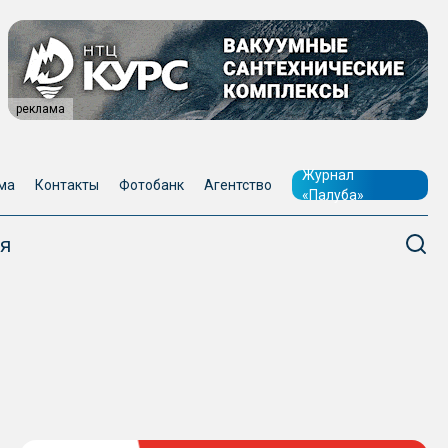
реклама
Журнал
ма
Контакты
Фотобанк
Агентство
«Палуба»
я