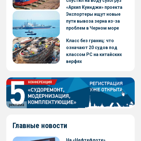
спустил на воду сухогруз
«Архип Куинджи» проекта
RSD59
Экспортеры ищут новые
пути вывоза зерна из-за
проблем в Черном море
Класс без границ: что
означают 20 судов под
классом РС на китайских
верфях
реклама
Главные новости
На «Нефтефлоте»