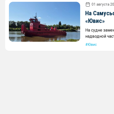
01 августа 20
На Самусь
«Ювис»
На судне заме
надводной част
Ювис