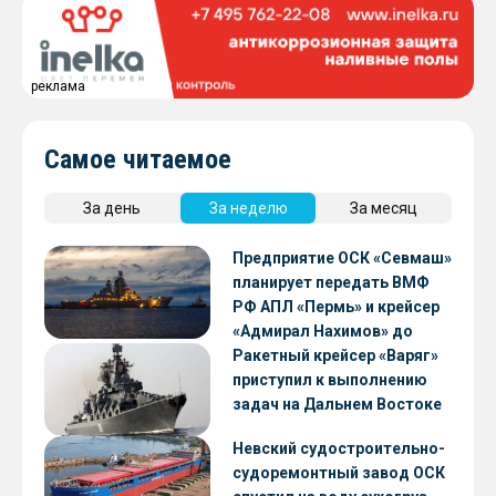
реклама
Самое читаемое
За день
За неделю
За месяц
Предприятие ОСК «Севмаш»
планирует передать ВМФ
РФ АПЛ «Пермь» и крейсер
«Адмирал Нахимов» до
конца 2026 года
Ракетный крейсер «Варяг»
приступил к выполнению
задач на Дальнем Востоке
Невский судостроительно-
судоремонтный завод ОСК