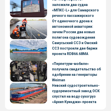
заложили два судна
«МПКС-L» для Самарского
речного пассажирского
предприятия
От одиночного дрона к
автономной акватории:
зачем России два новых
полигона судовождения
Самусьский ССЗ и Омский
ССЗ построили две баржи
проекта RDB66.68МА
«Перпетуум-мобиле»
получила свидетельство об
одобрении на генераторы
Weiman
Невский судостроительно-
судоремонтный завод ОСК
спустил на воду сухогруз
«Архип Куинджи» проекта
RSD59