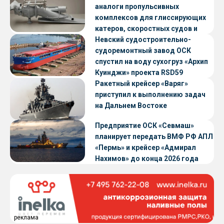
аналоги пропульсивных
комплексов для глиссирующих
катеров, скоростных судов и
судов с малой осадкой
Невский судостроительно-
судоремонтный завод ОСК
спустил на воду сухогруз «Архип
Куинджи» проекта RSD59
Ракетный крейсер «Варяг»
приступил к выполнению задач
на Дальнем Востоке
Предприятие ОСК «Севмаш»
планирует передать ВМФ РФ АПЛ
«Пермь» и крейсер «Адмирал
Нахимов» до конца 2026 года
реклама