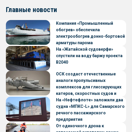
Главные новости
Компания «Промышленный
обогрев» обеспечила
электрообогрев донно-бортовой
арматуры парома
«Петропавловск» проекта CNF22
На «Жатайской судоверфи»
спустили на воду баржу проекта
В2040
ОСК создаст отечественные
аналоги пропульсивных
комплексов для глиссирующих
катеров, скоростных судов и
судов с малой осадкой
На «Нефтефлоте» заложили два
судна «МПКС-L» для Самарского
речного пассажирского
предприятия
От одиночного дрона к