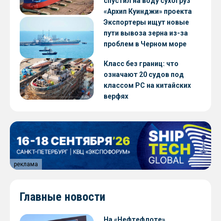
спустил на воду сухогруз
«Архип Куинджи» проекта
RSD59
Экспортеры ищут новые
пути вывоза зерна из-за
проблем в Черном море
Класс без границ: что
означают 20 судов под
классом РС на китайских
верфях
реклама
Главные новости
На «Нефтефлоте»