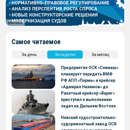
реклама
Самое читаемое
За день
За неделю
За месяц
Предприятие ОСК «Севмаш»
планирует передать ВМФ
РФ АПЛ «Пермь» и крейсер
«Адмирал Нахимов» до
конца 2026 года
Ракетный крейсер «Варяг»
приступил к выполнению
задач на Дальнем Востоке
Невский судостроительно-
судоремонтный завод ОСК