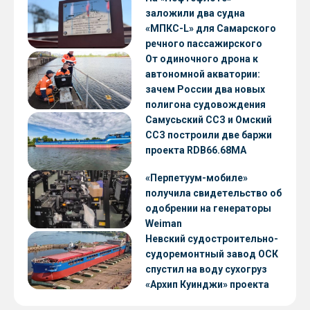
заложили два судна
«МПКС-L» для Самарского
речного пассажирского
предприятия
От одиночного дрона к
автономной акватории:
зачем России два новых
полигона судовождения
Самусьский ССЗ и Омский
ССЗ построили две баржи
проекта RDB66.68МА
«Перпетуум-мобиле»
получила свидетельство об
одобрении на генераторы
Weiman
Невский судостроительно-
судоремонтный завод ОСК
спустил на воду сухогруз
«Архип Куинджи» проекта
RSD59