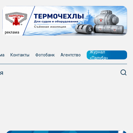
реклама
Журнал
ма
Контакты
Фотобанк
Агентство
«Палуба»
я