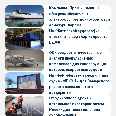
Компания «Промышленный
обогрев» обеспечила
электрообогрев донно-бортовой
арматуры парома
«Петропавловск» проекта CNF22
На «Жатайской судоверфи»
спустили на воду баржу проекта
В2040
ОСК создаст отечественные
аналоги пропульсивных
комплексов для глиссирующих
катеров, скоростных судов и
судов с малой осадкой
На «Нефтефлоте» заложили два
судна «МПКС-L» для Самарского
речного пассажирского
предприятия
От одиночного дрона к
автономной акватории: зачем
России два новых полигона
судовождения