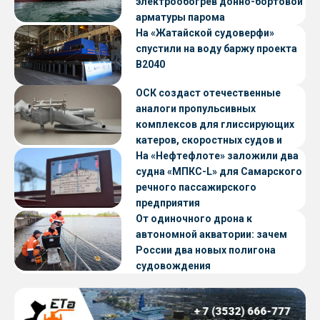
электрообогрев донно-бортовой
арматуры парома
«Петропавловск» проекта CNF22
На «Жатайской судоверфи»
спустили на воду баржу проекта
В2040
ОСК создаст отечественные
аналоги пропульсивных
комплексов для глиссирующих
катеров, скоростных судов и
судов с малой осадкой
На «Нефтефлоте» заложили два
судна «МПКС-L» для Самарского
речного пассажирского
предприятия
От одиночного дрона к
автономной акватории: зачем
России два новых полигона
судовождения