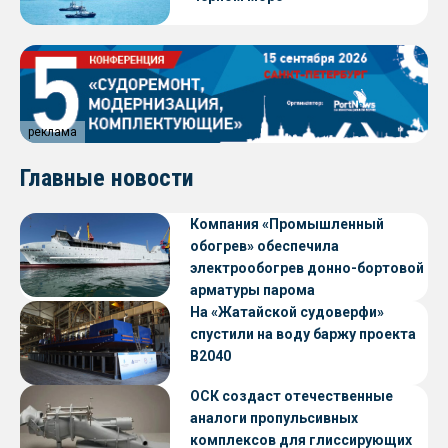
реклама
Главные новости
Компания «Промышленный
обогрев» обеспечила
электрообогрев донно-бортовой
арматуры парома
«Петропавловск» проекта CNF22
На «Жатайской судоверфи»
спустили на воду баржу проекта
В2040
ОСК создаст отечественные
аналоги пропульсивных
комплексов для глиссирующих