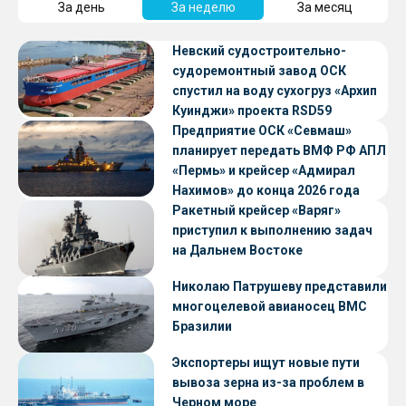
За день
За неделю
За месяц
Невский судостроительно-
судоремонтный завод ОСК
спустил на воду сухогруз «Архип
Куинджи» проекта RSD59
Предприятие ОСК «Севмаш»
планирует передать ВМФ РФ АПЛ
«Пермь» и крейсер «Адмирал
Нахимов» до конца 2026 года
Ракетный крейсер «Варяг»
приступил к выполнению задач
на Дальнем Востоке
Николаю Патрушеву представили
многоцелевой авианосец ВМС
Бразилии
Экспортеры ищут новые пути
вывоза зерна из-за проблем в
Черном море