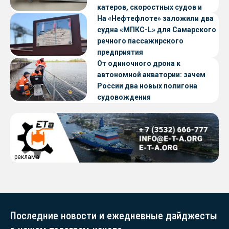
катеров, скоростных судов и
судов с малой осадкой
На «Нефтефлоте» заложили два
судна «МПКС-L» для Самарского
речного пассажирского
предприятия
От одиночного дрона к
автономной акватории: зачем
России два новых полигона
судовождения
реклама
Последние новости и ежедневные дайджесты