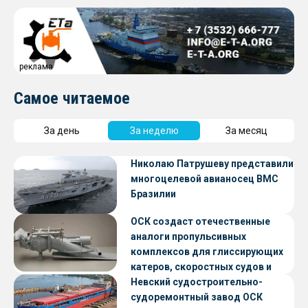
реклама
Самое читаемое
За день
За неделю
За месяц
Николаю Патрушеву представили
многоцелевой авианосец ВМС
Бразилии
ОСК создаст отечественные
аналоги пропульсивных
комплексов для глиссирующих
катеров, скоростных судов и
судов с малой осадкой
Невский судостроительно-
судоремонтный завод ОСК