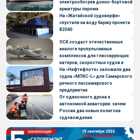
электрообогрев донно-бортовой
арматуры парома
«Петропавловск» проекта CNF22
На «Жатайской судоверфи»
спустили на воду баржу проекта
В2040
ОСК создаст отечественные
аналоги пропульсивных
комплексов для глиссирующих
катеров, скоростных судов и
судов с малой осадкой
На «Нефтефлоте» заложили два
судна «МПКС-L» для Самарского
речного пассажирского
предприятия
От одиночного дрона к
автономной акватории: зачем
России два новых полигона
судовождения