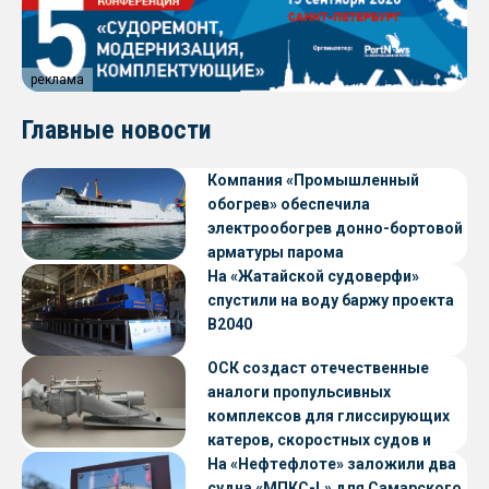
реклама
Главные новости
Компания «Промышленный
обогрев» обеспечила
электрообогрев донно-бортовой
арматуры парома
«Петропавловск» проекта CNF22
На «Жатайской судоверфи»
спустили на воду баржу проекта
В2040
ОСК создаст отечественные
аналоги пропульсивных
комплексов для глиссирующих
катеров, скоростных судов и
судов с малой осадкой
На «Нефтефлоте» заложили два
судна «МПКС-L» для Самарского