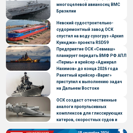
многоцелевой авианосец ВМС
Бразилии
Невский судостроительно-
судоремонтный завод ОСК
спустил на воду сухогруз «Архип
Куинджи» проекта RSD59
Предприятие ОСК «Севмаш»
планирует передать ВМФ РФ АПЛ
«Пермь» и крейсер «Адмирал
Нахимов» до конца 2026 года
Ракетный крейсер «Варяг»
приступил к выполнению задач
на Дальнем Востоке
ОСК создаст отечественные
аналоги пропульсивных
комплексов для глиссирующих
катеров, скоростных судов и
судов с малой осадкой