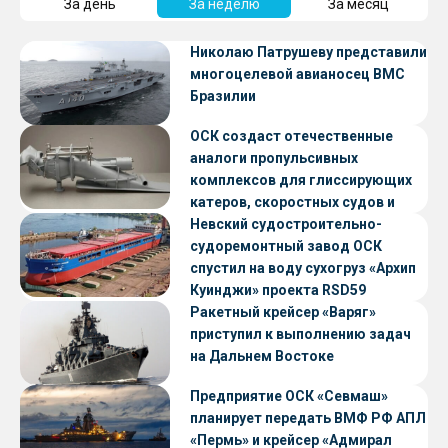
За день
За неделю
За месяц
Николаю Патрушеву представили
многоцелевой авианосец ВМС
Бразилии
ОСК создаст отечественные
аналоги пропульсивных
комплексов для глиссирующих
катеров, скоростных судов и
судов с малой осадкой
Невский судостроительно-
судоремонтный завод ОСК
спустил на воду сухогруз «Архип
Куинджи» проекта RSD59
Ракетный крейсер «Варяг»
приступил к выполнению задач
на Дальнем Востоке
Предприятие ОСК «Севмаш»
планирует передать ВМФ РФ АПЛ
«Пермь» и крейсер «Адмирал