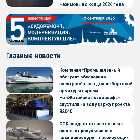
Нахимов» до конца 2026 года
реклама
Главные новости
Компания «Промышленный
обогрев» обеспечила
электрообогрев донно-бортовой
арматуры парома
«Петропавловск» проекта CNF22
На «Жатайской судоверфи»
спустили на воду баржу проекта
В2040
ОСК создаст отечественные
аналоги пропульсивных
комплексов для глиссирующих