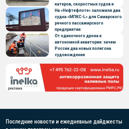
катеров, скоростных судов и
судов с малой осадкой
На «Нефтефлоте» заложили два
судна «МПКС-L» для Самарского
речного пассажирского
предприятия
От одиночного дрона к
автономной акватории: зачем
России два новых полигона
судовождения
реклама
Последние новости и ежедневные дайджесты