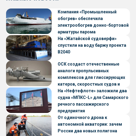
Компания «Промышленный
обогрев» обеспечила
электрообогрев донно-бортовой
арматуры парома
«Петропавловск» проекта CNF22
На «Жатайской судоверфи»
спустили на воду баржу проекта
В2040
ОСК создаст отечественные
аналоги пропульсивных
комплексов для глиссирующих
катеров, скоростных судов и
судов с малой осадкой
На «Нефтефлоте» заложили два
судна «МПКС-L» для Самарского
речного пассажирского
предприятия
От одиночного дрона к
автономной акватории: зачем
России два новых полигона