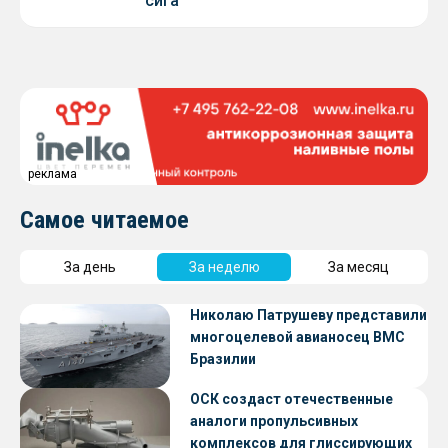
сига
реклама
Самое читаемое
За день
За неделю
За месяц
Николаю Патрушеву представили
многоцелевой авианосец ВМС
Бразилии
ОСК создаст отечественные
аналоги пропульсивных
комплексов для глиссирующих