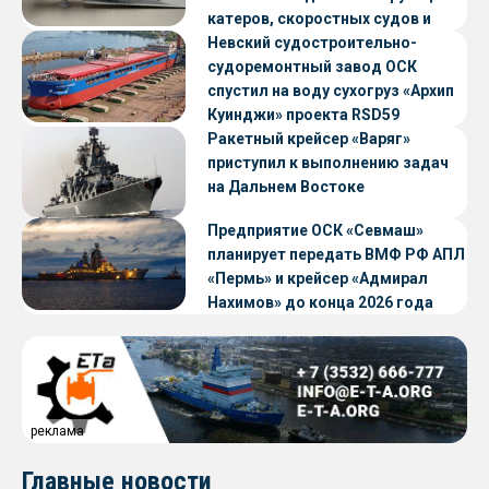
катеров, скоростных судов и
судов с малой осадкой
Невский судостроительно-
судоремонтный завод ОСК
спустил на воду сухогруз «Архип
Куинджи» проекта RSD59
Ракетный крейсер «Варяг»
приступил к выполнению задач
на Дальнем Востоке
Предприятие ОСК «Севмаш»
планирует передать ВМФ РФ АПЛ
«Пермь» и крейсер «Адмирал
Нахимов» до конца 2026 года
реклама
Главные новости