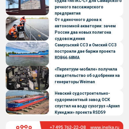
судна «МПКС-L» для Самарского
речного пассажирского
предприятия
От одиночного дрона к
автономной акватории: зачем
России два новых полигона
судовождения
Самусьский ССЗ и Омский ССЗ
построили две баржи проекта
RDB66.68МА
«Перпетуум-мобиле» получила
свидетельство об одобрении на
генераторы Weiman
Невский судостроительно-
судоремонтный завод ОСК
спустил на воду сухогруз «Архип
Куинджи» проекта RSD59