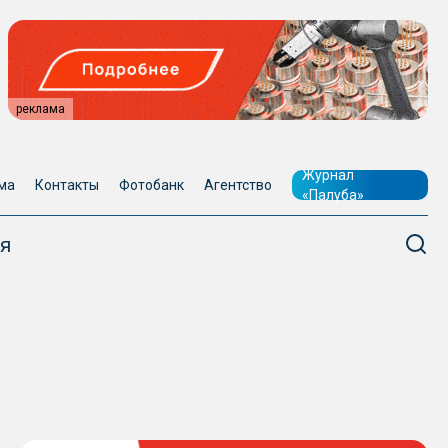
реклама
Журнал
ма
Контакты
Фотобанк
Агентство
«Палуба»
я