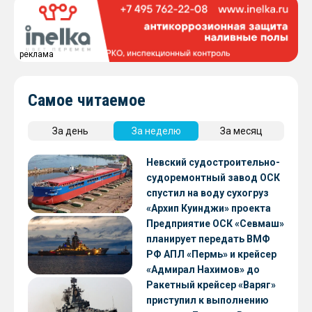
реклама
Самое читаемое
За день
За неделю
За месяц
Невский судостроительно-
судоремонтный завод ОСК
спустил на воду сухогруз
«Архип Куинджи» проекта
RSD59
Предприятие ОСК «Севмаш»
планирует передать ВМФ
РФ АПЛ «Пермь» и крейсер
«Адмирал Нахимов» до
конца 2026 года
Ракетный крейсер «Варяг»
приступил к выполнению