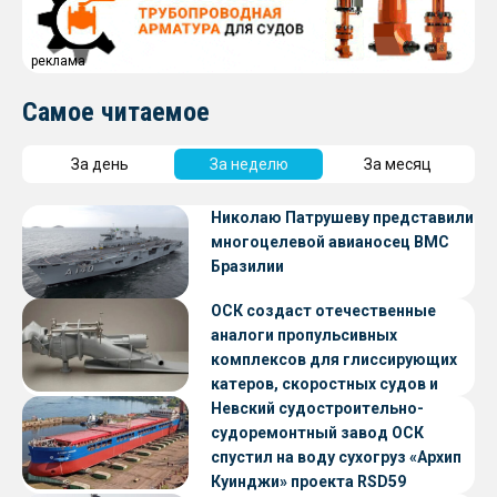
реклама
Самое читаемое
За день
За неделю
За месяц
Николаю Патрушеву представили
многоцелевой авианосец ВМС
Бразилии
ОСК создаст отечественные
аналоги пропульсивных
комплексов для глиссирующих
катеров, скоростных судов и
судов с малой осадкой
Невский судостроительно-
судоремонтный завод ОСК
спустил на воду сухогруз «Архип
Куинджи» проекта RSD59