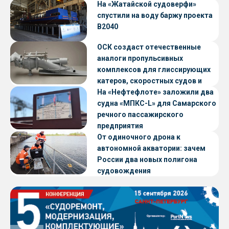
«Петропавловск» проекта CNF22
На «Жатайской судоверфи»
спустили на воду баржу проекта
В2040
ОСК создаст отечественные
аналоги пропульсивных
комплексов для глиссирующих
катеров, скоростных судов и
судов с малой осадкой
На «Нефтефлоте» заложили два
судна «МПКС-L» для Самарского
речного пассажирского
предприятия
От одиночного дрона к
автономной акватории: зачем
России два новых полигона
судовождения