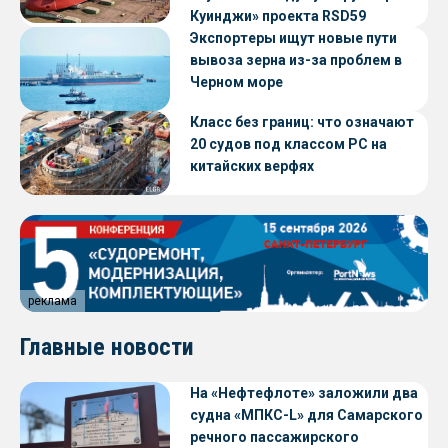
Куинджи» проекта RSD59
Экспортеры ищут новые пути
вывоза зерна из-за проблем в
Черном море
Класс без границ: что означают
20 судов под классом РС на
китайских верфях
реклама
Главные новости
На «Нефтефлоте» заложили два
судна «МПКС-L» для Самарского
речного пассажирского