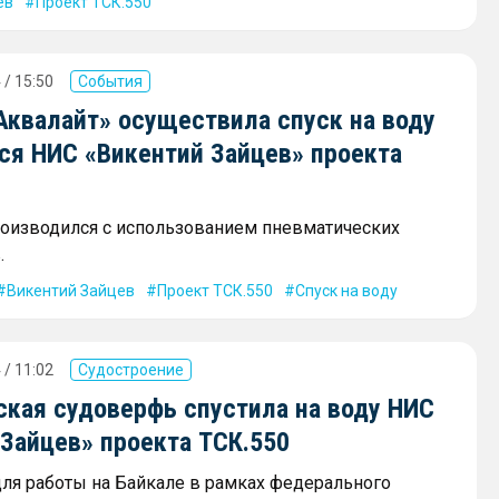
ев
Проект ТСК.550
 / 15:50
События
Аквалайт» осуществила спуск на воду
ся НИС «Викентий Зайцев» проекта
роизводился с использованием пневматических
.
Викентий Зайцев
Проект ТСК.550
Спуск на воду
 / 11:02
Судостроение
ская судоверфь спустила на воду НИС
 Зайцев» проекта ТСК.550
для работы на Байкале в рамках федерального