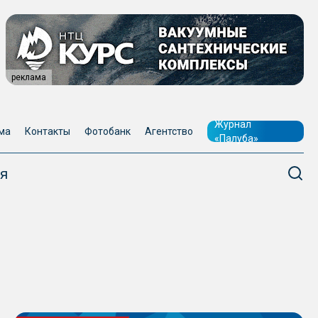
реклама
Журнал
ма
Контакты
Фотобанк
Агентство
«Палуба»
я