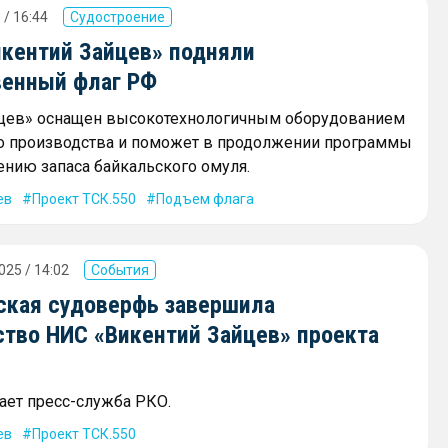
 / 16:44
Судостроение
икентий Зайцев» подняли
венный флаг РФ
йцев» оснащен высокотехнологичным оборудованием
о производства и поможет в продолжении программы
ению запаса байкальского омуля.
ев
Проект ТСК.550
Подъем флага
025 / 14:02
События
ская судоверфь завершила
ство НИС «Викентий Зайцев» проекта
ает пресс-служба РКО.
ев
Проект ТСК.550