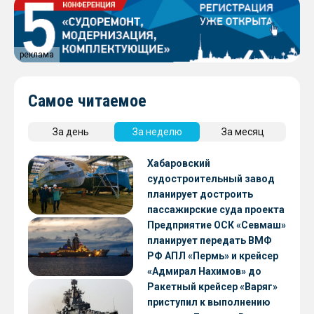
реклама
Самое читаемое
За день
За неделю
За месяц
Хабаровский
судостроительный завод
планирует достроить
пассажирские суда проекта
А45-2
Предприятие ОСК «Севмаш»
планирует передать ВМФ
РФ АПЛ «Пермь» и крейсер
«Адмирал Нахимов» до
конца 2026 года
Ракетный крейсер «Варяг»
приступил к выполнению