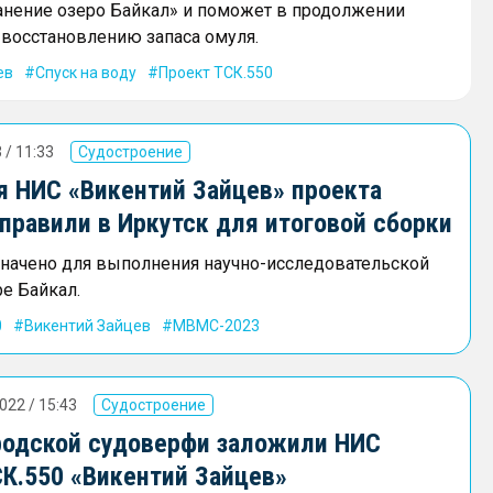
анение озеро Байкал» и поможет в продолжении
восстановлению запаса омуля.
ев
Спуск на воду
Проект ТСК.550
 / 11:33
Судостроение
я НИС «Викентий Зайцев» проекта
правили в Иркутск для итоговой сборки
начено для выполнения научно-исследовательской
ре Байкал.
0
Викентий Зайцев
МВМС-2023
022 / 15:43
Судостроение
родской судоверфи заложили НИС
СК.550 «Викентий Зайцев»