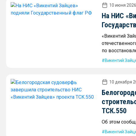
10 июня 2026
На НИС «В
Государст
«Викентий За
отечественног
по восстановл
Викентий Зайц
10 декабря 2
Белогород
строитель
ТСК.550
Об этом сообщ
Викентий Зайц