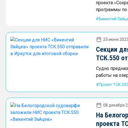
проекта «Сохр
программы по 
Викентий Зайц
23 июня 2023
Секции дл
ТСК.550 от
Судно предназ
работы на озе
Проект ТСК.55
08 декабря 2
На Белого
проекта Т