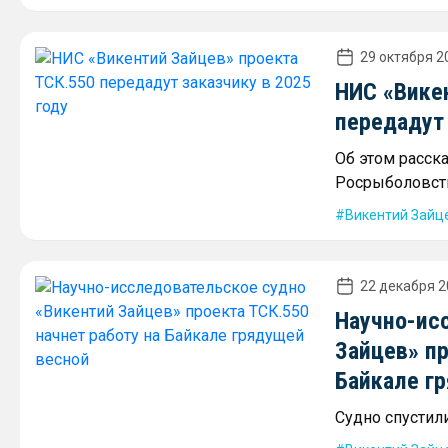
29 октября 20
НИС «Вике
передадут 
Об этом расск
Росрыболовст
Викентий Зайц
22 декабря 2
Научно-ис
Зайцев» пр
Байкале г
Судно спустили