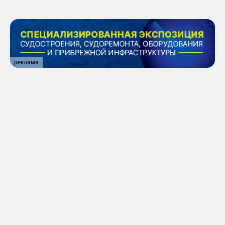
Таймырского Долгано-
Ненецкого округа
реклама