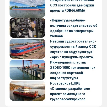
Самусьский ССЗ и Омский
ССЗ построили две баржи
проекта RDB66.68МА
«Перпетуум-мобиле»
получила свидетельство об
одобрении на генераторы
Weiman
Невский судостроительно-
судоремонтный завод ОСК
спустил на воду сухогруз
«Архип Куинджи» проекта
RSD59
Инженерный пластик
ZEDEX-100K применили при
создании портовой
инфраструктуры
Ростовское ЦПКБ
«Стапель» разработало
проект самоходного
грузопассажирского
парома RDB 56.06 для