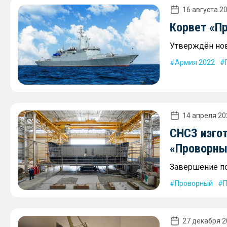
16 августа 20
Корвет «П
Утверждён нов
Армия 2022
14 апреля 20
СНСЗ изго
«Проворны
Завершение по
Проворный
П
27 декабря 2