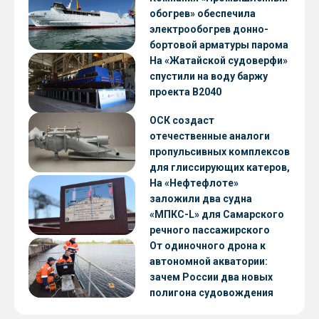
обогрев» обеспечила
электрообогрев донно-
бортовой арматуры парома
«Петропавловск» проекта
На «Жатайской судоверфи»
CNF22
спустили на воду баржу
проекта В2040
ОСК создаст
отечественные аналоги
пропульсивных комплексов
для глиссирующих катеров,
скоростных судов и судов с
На «Нефтефлоте»
малой осадкой
заложили два судна
«МПКС-L» для Самарского
речного пассажирского
предприятия
От одиночного дрона к
автономной акватории:
зачем России два новых
полигона судовождения