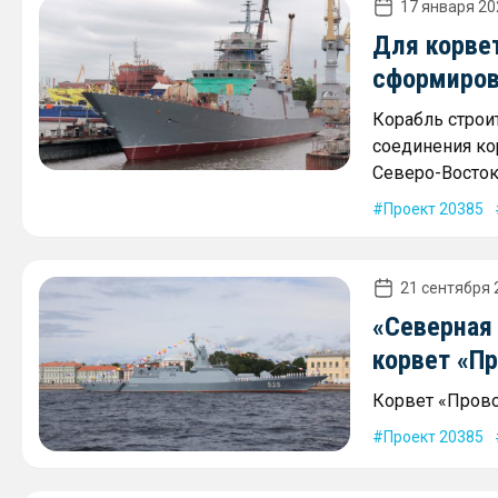
17 января 20
Для корве
сформиров
Корабль строи
соединения ко
Северо-Восток
Проект 20385
21 сентября 
«Северная 
корвет «Пр
Корвет «Прово
Проект 20385