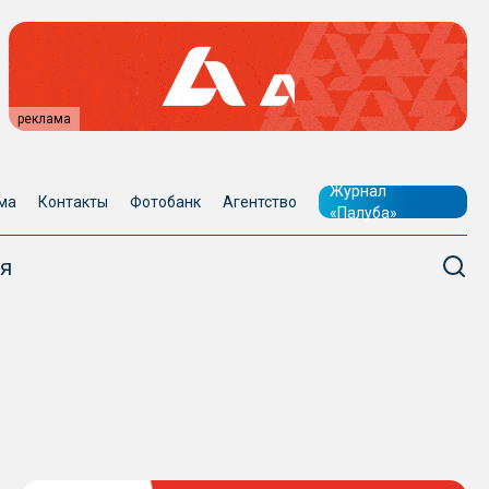
реклама
Журнал
ма
Контакты
Фотобанк
Агентство
«Палуба»
я