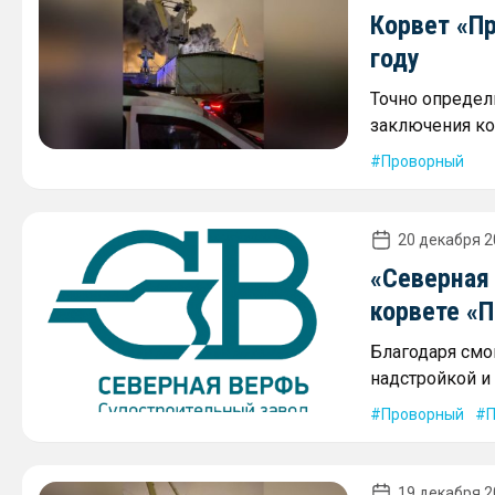
Корвет «П
году
Точно определ
заключения ко
Проворный
20 декабря 2
«Северная 
корвете «
Благодаря см
надстройкой и 
Проворный
П
19 декабря 2