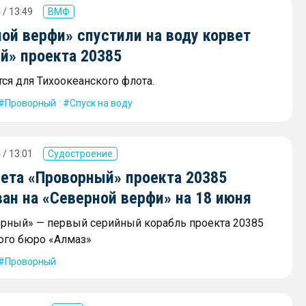
 / 13:49
ВМФ
ой верфи» спустили на воду корвет
й» проекта 20385
ся для Тихоокеанского флота.
Проворный
Спуск на воду
 / 13:01
Судостроение
вета «Проворный» проекта 20385
ан на «Северной верфи» на 18 июня
рный» — первый серийный корабль проекта 20385
ого бюро «Алмаз»
Проворный