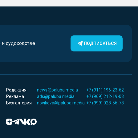
е и судоходстве
ПОДПИСАТЬСЯ
Редакция
news@paluba.media
+7 (911) 196-23-62
Реклама
ads@paluba.media
+7 (969) 212-19-03
Бухгалтерия
novikova@paluba.media
+7 (999) 028-56-78