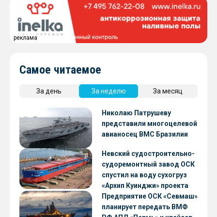
реклама
Самое читаемое
За день
За неделю
За месяц
Николаю Патрушеву
представили многоцелевой
авианосец ВМС Бразилии
Невский судостроительно-
судоремонтный завод ОСК
спустил на воду сухогруз
«Архип Куинджи» проекта
RSD59
Предприятие ОСК «Севмаш»
планирует передать ВМФ