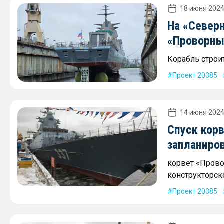
18 июня 2024
На «Северн
«Проворны
Корабль строит
Проект 20385
14 июня 2024
Спуск кор
запланиров
корвет «Прово
конструкторск
Проект 20385