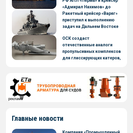
РФ АПЛ «Пермь» и крейсер
«Адмирал Нахимов» до
конца 2026 года
Ракетный крейсер «Варяг»
приступил к выполнению
задач на Дальнем Востоке
ОСК создаст
отечественные аналоги
пропульсивных комплексов
для глиссирующих катеров,
скоростных судов и судов с
малой осадкой
реклама
Главные новости
Компания «Промышленный